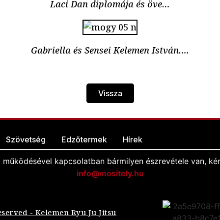
Laci Dan diplomája és öve…
Gabriella és Sensei Kelemen István….
Vissza
Szövetség
Edzőtermek
Hírek
l működésével kapcsolatban bármilyen észrevétele van, kér
info@mositely.hu
eserved - Kelemen Ryu Ju Jitsu