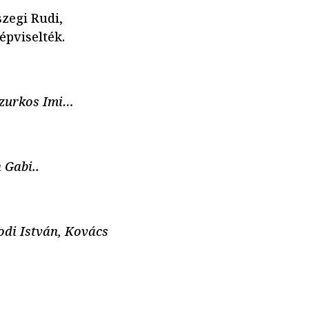
szegi Rudi,
épviselték.
Szurkos Imi…
 Gabi..
odi István, Kovács