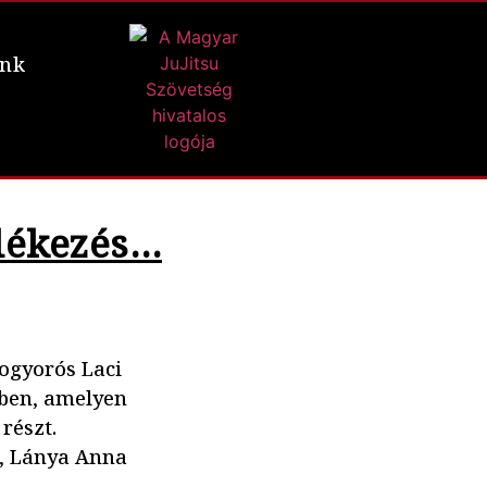
ünk
lékezés…
ogyorós Laci
mben, amelyen
részt.
a, Lánya Anna