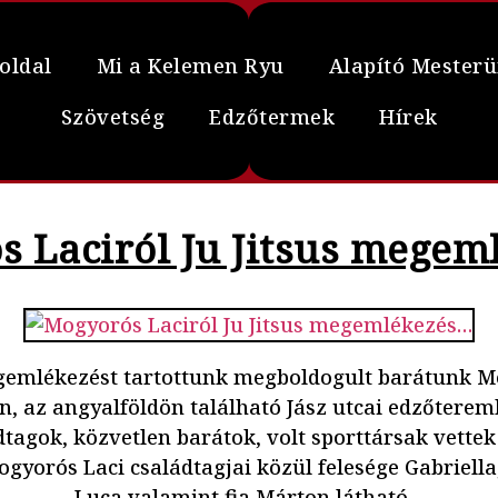
oldal
Mi a Kelemen Ryu
Alapító Mester
Szövetség
Edzőtermek
Hírek
s Laciról Ju Jitsus megem
egemlékezést tartottunk megboldogult barátunk M
n, az angyalföldön található Jász utcai edzőtere
dtagok, közvetlen barátok, volt sporttársak vettek 
gyorós Laci családtagjai közül felesége Gabriell
Luca valamint fia Márton látható…