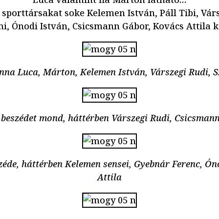
s sporttársakat soke Kelemen István, Páll Tibi, Vár
i, Ónodi István, Csicsmann Gábor, Kovács Attila k
Anna Luca, Márton, Kelemen István, Várszegi Rudi, 
 beszédet mond, háttérben Várszegi Rudi, Csicsmann
zéde, háttérben Kelemen sensei, Gyebnár Ferenc, Ón
Attila