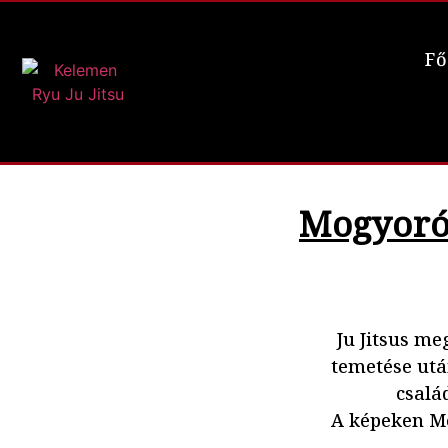
Fő
Mogyoró
Ju Jitsus m
temetése utá
csalá
A képeken Mo