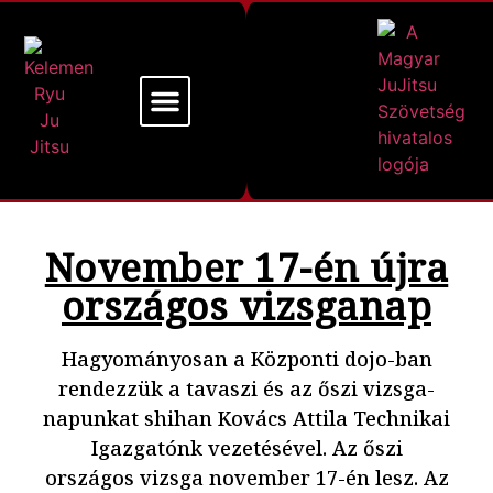
Mi a Kelemen Ryu
Alapító Mesterünk
November 17-én újra
országos vizsganap
Hagyományosan a Központi dojo-ban
rendezzük a tavaszi és az őszi vizsga-
napunkat shihan Kovács Attila Technikai
Igazgatónk vezetésével. Az őszi
országos vizsga november 17-én lesz. Az