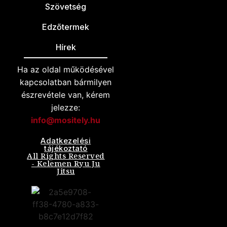
Szövetség
Edzőtermek
Hírek
Ha az oldal működésével
kapcsolatban bármilyen
észrevétele van, kérem
jelezze:
info@mositely.hu
Adatkezelési
tájékoztató
All Rights Reserved
- Kelemen Ryu Ju
Jitsu