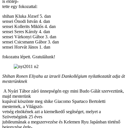
is előlép-
tette egy fokozattal:
shihan Kluka József 5. dan
sensei Ónodi István 4. dan
sensei Kollerits Miklós 4. dan
sensei Seres Károly 4. dan
sensei Várkonyi Gábor 3. dan
sensei Csicsmann Gábor 3. dan
sensei Horvát János 1. dan
fokozatra lépett. Gratulálunk!
Shihan Ronen Eliyahu az izraeli Dankollégium nyilatkozatát adja át
mesterünknek
A Nyári Tábor záró ünnepségén egy mini Budo Gálát szerveztünk,
majd mesterünk
kupával köszönte meg shike Giacomo Spartaco Bertoletti
mesternek, a Világszö-
vetség elnökének azt a kiemelkedő segítséget, melyet a
Szövetségünk 25 éves
jubileumának a megszervezése és Kelemen Ryu Japánban történő
bejegyzése érde-