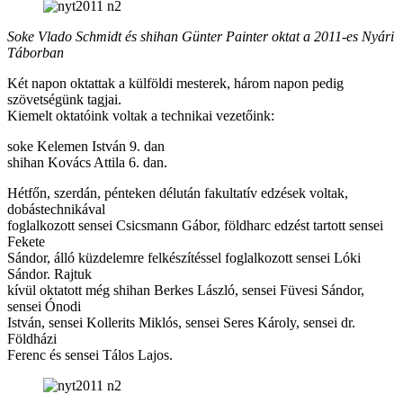
Soke Vlado Schmidt és shihan Günter Painter oktat a 2011-es Nyári
Táborban
Két napon oktattak a külföldi mesterek, három napon pedig
szövetségünk tagjai.
Kiemelt oktatóink voltak a technikai vezetőink:
soke Kelemen István 9. dan
shihan Kovács Attila 6. dan.
Hétfőn, szerdán, pénteken délután fakultatív edzések voltak,
dobástechnikával
foglalkozott sensei Csicsmann Gábor, földharc edzést tartott sensei
Fekete
Sándor, álló küzdelemre felkészítéssel foglalkozott sensei Lóki
Sándor. Rajtuk
kívül oktatott még shihan Berkes László, sensei Füvesi Sándor,
sensei Ónodi
István, sensei Kollerits Miklós, sensei Seres Károly, sensei dr.
Földházi
Ferenc és sensei Tálos Lajos.