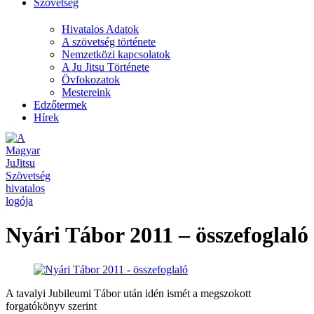
Szövetség
Hivatalos Adatok
A szövetség története
Nemzetközi kapcsolatok
A Ju Jitsu Története
Övfokozatok
Mestereink
Edzőtermek
Hírek
Nyári Tábor 2011 – összefoglaló
A tavalyi Jubileumi Tábor után idén ismét a megszokott
forgatókönyv szerint