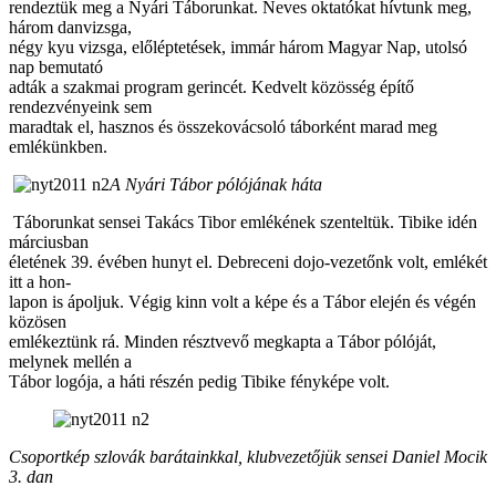
rendeztük meg a Nyári Táborunkat. Neves oktatókat hívtunk meg,
három danvizsga,
négy kyu vizsga, előléptetések, immár három Magyar Nap, utolsó
nap bemutató
adták a szakmai program gerincét. Kedvelt közösség építő
rendezvényeink sem
maradtak el, hasznos és összekovácsoló táborként marad meg
emlékünkben.
A Nyári Tábor pólójának háta
Táborunkat sensei Takács Tibor emlékének szenteltük. Tibike idén
márciusban
életének 39. évében hunyt el. Debreceni dojo-vezetőnk volt, emlékét
itt a hon-
lapon is ápoljuk. Végig kinn volt a képe és a Tábor elején és végén
közösen
emlékeztünk rá. Minden résztvevő megkapta a Tábor pólóját,
melynek mellén a
Tábor logója, a háti részén pedig Tibike fényképe volt.
Csoportkép szlovák barátainkkal, klubvezetőjük sensei Daniel Mocik
3. dan