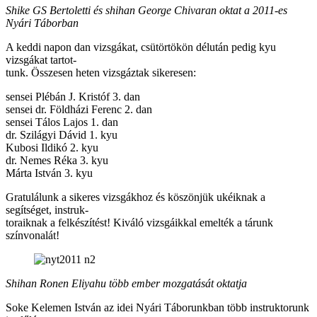
Shike GS Bertoletti és shihan George Chivaran oktat a 2011-es
Nyári Táborban
A keddi napon dan vizsgákat, csütörtökön délután pedig kyu
vizsgákat tartot-
tunk. Összesen heten vizsgáztak sikeresen:
sensei Plébán J. Kristóf 3. dan
sensei dr. Földházi Ferenc 2. dan
sensei Tálos Lajos 1. dan
dr. Szilágyi Dávid 1. kyu
Kubosi Ildikó 2. kyu
dr. Nemes Réka 3. kyu
Márta István 3. kyu
Gratulálunk a sikeres vizsgákhoz és köszönjük ukéiknak a
segítséget, instruk-
toraiknak a felkészítést! Kiváló vizsgáikkal emelték a tárunk
színvonalát!
Shihan Ronen Eliyahu több ember mozgatását oktatja
Soke Kelemen István az idei Nyári Táborunkban több instruktorunk