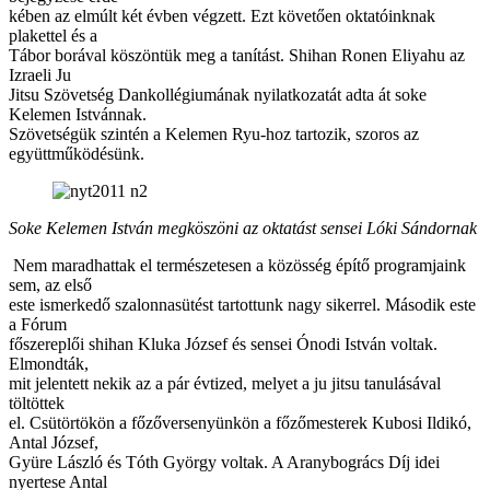
kében az elmúlt két évben végzett. Ezt követően oktatóinknak
plakettel és a
Tábor borával köszöntük meg a tanítást. Shihan Ronen Eliyahu az
Izraeli Ju
Jitsu Szövetség Dankollégiumának nyilatkozatát adta át soke
Kelemen Istvánnak.
Szövetségük szintén a Kelemen Ryu-hoz tartozik, szoros az
együttműködésünk.
Soke Kelemen István megköszöni az oktatást sensei Lóki Sándornak
Nem maradhattak el természetesen a közösség építő programjaink
sem, az első
este ismerkedő szalonnasütést tartottunk nagy sikerrel. Második este
a Fórum
főszereplői shihan Kluka József és sensei Ónodi István voltak.
Elmondták,
mit jelentett nekik az a pár évtized, melyet a ju jitsu tanulásával
töltöttek
el. Csütörtökön a főzőversenyünkön a főzőmesterek Kubosi Ildikó,
Antal József,
Gyüre László és Tóth György voltak. A Aranybogrács Díj idei
nyertese Antal