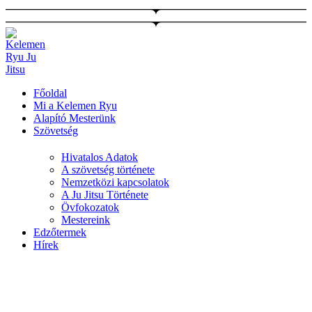
Ugrás
a
tartalomhoz
Főoldal
Mi a Kelemen Ryu
Alapító Mesterünk
Szövetség
Hivatalos Adatok
A szövetség története
Nemzetközi kapcsolatok
A Ju Jitsu Története
Övfokozatok
Mestereink
Edzőtermek
Hírek