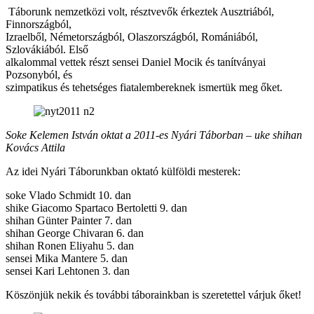
Táborunk nemzetközi volt, résztvevők érkeztek Ausztriából,
Finnországból,
Izraelből, Németországból, Olaszországból, Romániából,
Szlovákiából. Első
alkalommal vettek részt sensei Daniel Mocik és tanítványai
Pozsonyból, és
szimpatikus és tehetséges fiatalembereknek ismertük meg őket.
Soke Kelemen István oktat a 2011-es Nyári Táborban – uke shihan
Kovács Attila
Az idei Nyári Táborunkban oktató külföldi mesterek:
soke Vlado Schmidt 10. dan
shike Giacomo Spartaco Bertoletti 9. dan
shihan Günter Painter 7. dan
shihan George Chivaran 6. dan
shihan Ronen Eliyahu 5. dan
sensei Mika Mantere 5. dan
sensei Kari Lehtonen 3. dan
Köszönjük nekik és további táborainkban is szeretettel várjuk őket!