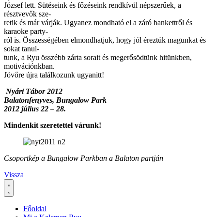
József lett. Sütéseink és főzéseink rendkívül népszerűek, a
résztvevők sze-
retik és már várják. Ugyanez mondható el a záró bankettről és
karaoke party-
ról is. Összességében elmondhatjuk, hogy jól éreztük magunkat és
sokat tanul-
tunk, a Ryu összébb zárta sorait és megerősödtünk hitünkben,
motivációnkban.
Jövőre újra találkozunk ugyanitt!
Nyári Tábor 2012
Balatonfenyves, Bungalow Park
2012 július 22 – 28.
Mindenkit szeretettel várunk!
Csoportkép a Bungalow Parkban a Balaton partján
Vissza
Főoldal