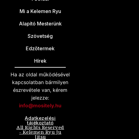
Mi a Kelemen Ryu
Alapító Mesterünk
Szövetség
Edzőtermek
Hírek
Ha az oldal működésével
kapcsolatban bármilyen
észrevétele van, kérem
jelezze:
info@mositely.hu
Adatkezelési
tájékoztató
All Rights Reserved
- Kelemen Ryu Ju
Jitsu