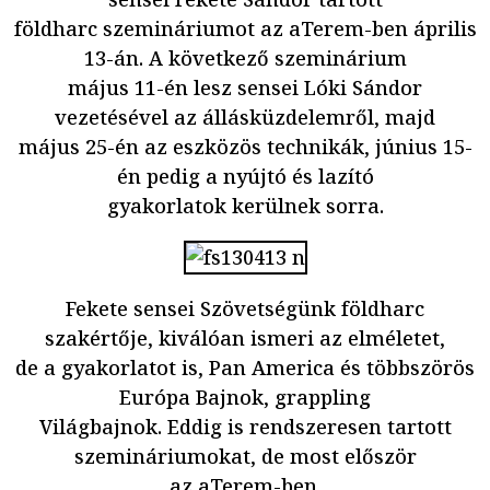
földharc szemináriumot az aTerem-ben április
13-án. A következő szeminárium
május 11-én lesz sensei Lóki Sándor
vezetésével az állásküzdelemről, majd
május 25-én az eszközös technikák, június 15-
én pedig a nyújtó és lazító
gyakorlatok kerülnek sorra.
Fekete sensei Szövetségünk földharc
szakértője, kiválóan ismeri az elméletet,
de a gyakorlatot is, Pan America és többszörös
Európa Bajnok, grappling
Világbajnok. Eddig is rendszeresen tartott
szemináriumokat, de most először
az aTerem-ben.