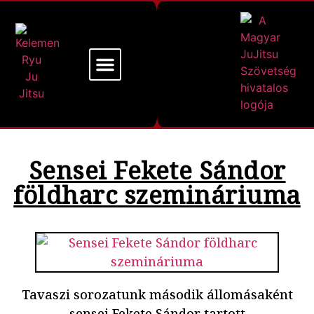
Mi a Kelemen Ryu
Alapító Mesterünk
Sensei Fekete Sándor
földharc szemináriuma
Tavaszi sorozatunk második állomásaként
sensei Fekete Sándor tartott