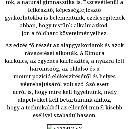
tok, a naturál gimnasztika is. Észrevétlenül a
felkészítő, képességfejlesztő
gyakorlatokba is belementünk, ezek segítenek
abban, hogy testünk alkalmazkod-
jon a földharc követelményeihez.
Az edzés fő részét az alapgyakorlatok és azok
rávezetései alkották. A Kimura
karkulcs, az egyenes karfeszítés, a nyakra tett
háromszög, az oldalsó és a
mount pozíció előkészítéséről és helyes
végrehajtásáról volt szó. Szó esett
arról is, hogy mire kell figyelnünk, mely
alapelveket kell betartanunk ahhoz,
hogy a technikákból az ellenfél minél kisebb
eséllyel szabadulhasson.