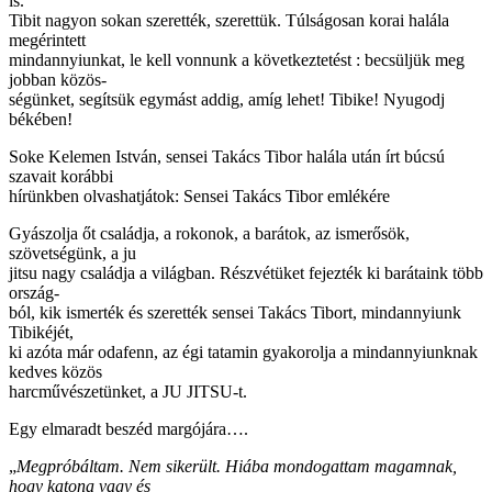
is.
Tibit nagyon sokan szerették, szerettük. Túlságosan korai halála
megérintett
mindannyiunkat, le kell vonnunk a következtetést : becsüljük meg
jobban közös-
ségünket, segítsük egymást addig, amíg lehet! Tibike! Nyugodj
békében!
Soke Kelemen István, sensei Takács Tibor halála után írt búcsú
szavait korábbi
hírünkben olvashatjátok: Sensei Takács Tibor emlékére
Gyászolja őt családja, a rokonok, a barátok, az ismerősök,
szövetségünk, a ju
jitsu nagy családja a világban. Részvétüket fejezték ki barátaink több
ország-
ból, kik ismerték és szerették sensei Takács Tibort, mindannyiunk
Tibikéjét,
ki azóta már odafenn, az égi tatamin gyakorolja a mindannyiunknak
kedves közös
harcművészetünket, a JU JITSU-t.
Egy elmaradt beszéd margójára….
„
Megpróbáltam. Nem sikerült. Hiába mondogattam magamnak,
hogy katona vagy és