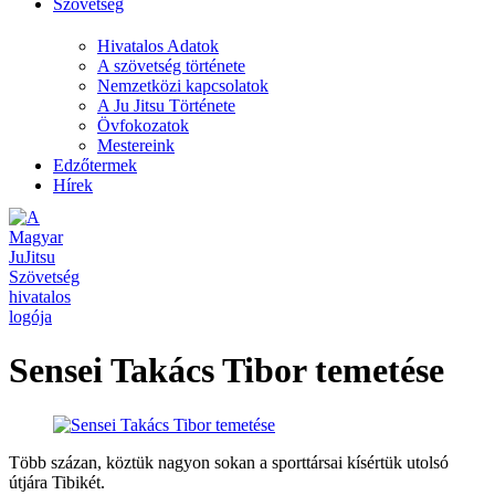
Szövetség
Hivatalos Adatok
A szövetség története
Nemzetközi kapcsolatok
A Ju Jitsu Története
Övfokozatok
Mestereink
Edzőtermek
Hírek
Sensei Takács Tibor temetése
Több százan, köztük nagyon sokan a sporttársai kísértük utolsó
útjára Tibikét.