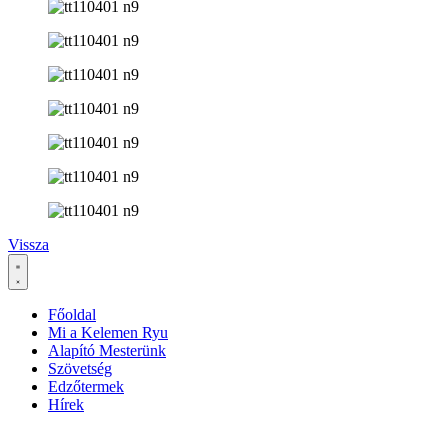
Vissza
Főoldal
Mi a Kelemen Ryu
Alapító Mesterünk
Szövetség
Edzőtermek
Hírek
Ha az oldal működésével kapcsolatban bármilyen észrevétele van,