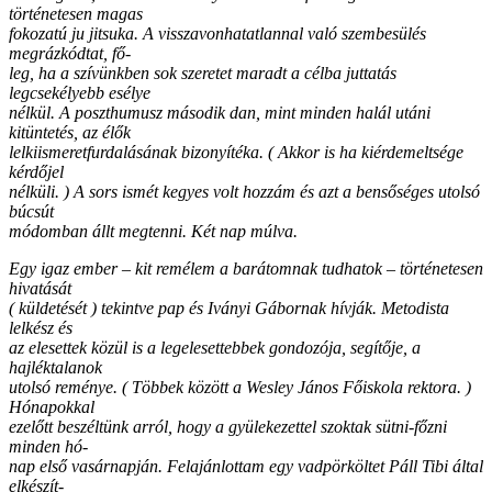
történetesen magas
fokozatú ju jitsuka. A visszavonhatatlannal való szembesülés
megrázkódtat, fő-
leg, ha a szívünkben sok szeretet maradt a célba juttatás
legcsekélyebb esélye
nélkül. A poszthumusz második dan, mint minden halál utáni
kitüntetés, az élők
lelkiismeretfurdalásának bizonyítéka. ( Akkor is ha kiérdemeltsége
kérdőjel
nélküli. ) A sors ismét kegyes volt hozzám és azt a bensőséges utolsó
búcsút
módomban állt megtenni. Két nap múlva.
Egy igaz ember – kit remélem a barátomnak tudhatok – történetesen
hivatását
( küldetését ) tekintve pap és Iványi Gábornak hívják. Metodista
lelkész és
az elesettek közül is a legelesettebbek gondozója, segítője, a
hajléktalanok
utolsó reménye. ( Többek között a Wesley János Főiskola rektora. )
Hónapokkal
ezelőtt beszéltünk arról, hogy a gyülekezettel szoktak sütni-főzni
minden hó-
nap első vasárnapján. Felajánlottam egy vadpörköltet Páll Tibi által
elkészít-