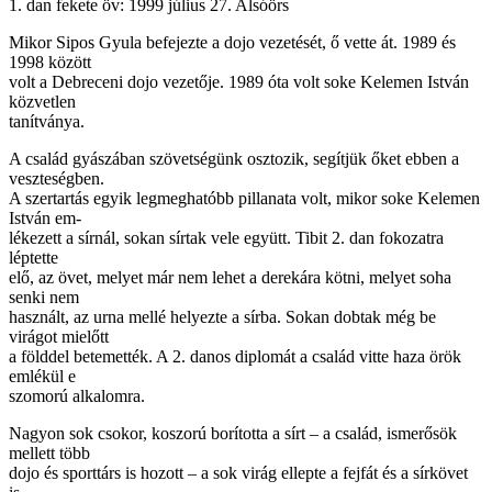
1. dan fekete öv: 1999 július 27. Alsóörs
Mikor Sipos Gyula befejezte a dojo vezetését, ő vette át. 1989 és
1998 között
volt a Debreceni dojo vezetője. 1989 óta volt soke Kelemen István
közvetlen
tanítványa.
A család gyászában szövetségünk osztozik, segítjük őket ebben a
veszteségben.
A szertartás egyik legmeghatóbb pillanata volt, mikor soke Kelemen
István em-
lékezett a sírnál, sokan sírtak vele együtt. Tibit 2. dan fokozatra
léptette
elő, az övet, melyet már nem lehet a derekára kötni, melyet soha
senki nem
használt, az urna mellé helyezte a sírba. Sokan dobtak még be
virágot mielőtt
a földdel betemették. A 2. danos diplomát a család vitte haza örök
emlékül e
szomorú alkalomra.
Nagyon sok csokor, koszorú borította a sírt – a család, ismerősök
mellett több
dojo és sporttárs is hozott – a sok virág ellepte a fejfát és a sírkövet