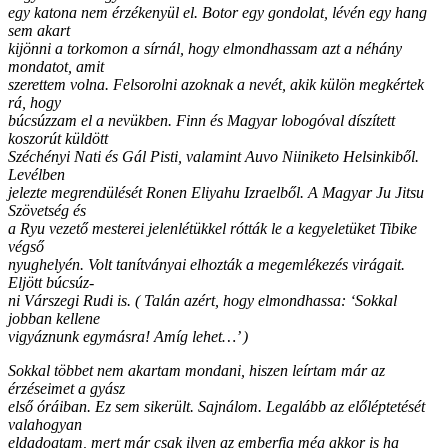
egy katona nem érzékenyül el. Botor egy gondolat, lévén egy hang
sem akart
kijönni a torkomon a sírnál, hogy elmondhassam azt a néhány
mondatot, amit
szerettem volna. Felsorolni azoknak a nevét, akik külön megkértek
rá, hogy
búcsúzzam el a nevükben. Finn és Magyar lobogóval díszített
koszorút küldött
Széchényi Nati és Gál Pisti, valamint Auvo Niiniketo Helsinkiből.
Levélben
jelezte megrendülését Ronen Eliyahu Izraelből. A Magyar Ju Jitsu
Szövetség és
a Ryu vezető mesterei jelenlétükkel rótták le a kegyeletüket Tibike
végső
nyughelyén. Volt tanítványai elhozták a megemlékezés virágait.
Eljött búcsúz-
ni Várszegi Rudi is. ( Talán azért, hogy elmondhassa: ‘Sokkal
jobban kellene
vigyáznunk egymásra! Amíg lehet…’ )
Sokkal többet nem akartam mondani, hiszen leírtam már az
érzéseimet a gyász
első óráiban. Ez sem sikerült. Sajnálom. Legalább az előléptetését
valahogyan
eldadogtam, mert már csak ilyen az emberfia még akkor is ha