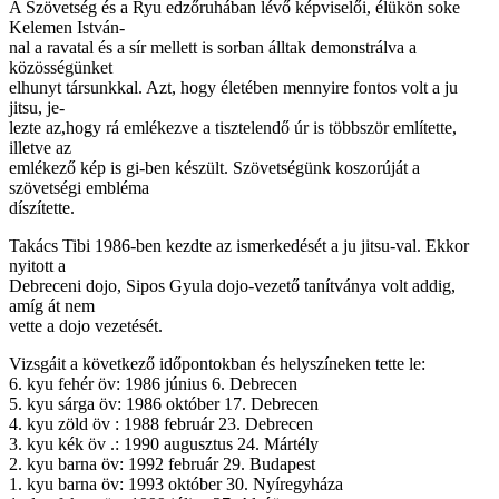
A Szövetség és a Ryu edzőruhában lévő képviselői, élükön soke
Kelemen István-
nal a ravatal és a sír mellett is sorban álltak demonstrálva a
közösségünket
elhunyt társunkkal. Azt, hogy életében mennyire fontos volt a ju
jitsu, je-
lezte az,hogy rá emlékezve a tisztelendő úr is többször említette,
illetve az
emlékező kép is gi-ben készült. Szövetségünk koszorúját a
szövetségi embléma
díszítette.
Takács Tibi 1986-ben kezdte az ismerkedését a ju jitsu-val. Ekkor
nyitott a
Debreceni dojo, Sipos Gyula dojo-vezető tanítványa volt addig,
amíg át nem
vette a dojo vezetését.
Vizsgáit a következő időpontokban és helyszíneken tette le:
6. kyu fehér öv: 1986 június 6. Debrecen
5. kyu sárga öv: 1986 október 17. Debrecen
4. kyu zöld öv : 1988 február 23. Debrecen
3. kyu kék öv .: 1990 augusztus 24. Mártély
2. kyu barna öv: 1992 február 29. Budapest
1. kyu barna öv: 1993 október 30. Nyíregyháza