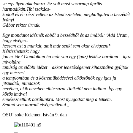
ve egy ilyen alkalomra. Ez volt most vasárnap április
harmadikán.Tibi szakács-
kodott és én részt vettem az Istentiszteleten, meghallgatva a beszédét
Iványi
Gábor rektor úrnak.
Egy mondatot idéznék ebből a beszédből és az imából: ‘Add Uram,
hogy elvégez-
hessem azt a munkát, amit már senki sem akar elvégezni!’
Kérdezhetitek: hogy
jön ez ide? Gondoltam ha már van egy (igaz) lelkész barátom – igaz
mivoltára
tanúság az előbbi idézet – akkor lehetőségemet kihasználva gyújtok
egy mécsest
a templomban és a közreműködésével elköszönök egy igaz ju
jitsukától, mindazok
nevében, akik nevében elbúcsúzni Tibikétől nem tudtam. Így egy
közös imával
emlékezhettünk barátunkra. Most nyugodott meg a lelkem.
Semmi sem maradt elvégezetlenül.
„
OSU! soke Kelemen István 9. dan