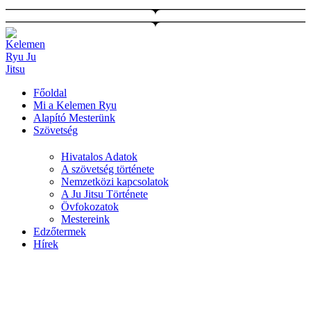
Ugrás
a
tartalomhoz
Főoldal
Mi a Kelemen Ryu
Alapító Mesterünk
Szövetség
Hivatalos Adatok
A szövetség története
Nemzetközi kapcsolatok
A Ju Jitsu Története
Övfokozatok
Mestereink
Edzőtermek
Hírek