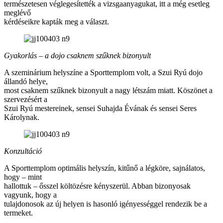
természetesen véglegesítették a vizsgaanyagukat, itt a még esetleg
meglévő
kérdéseikre kapták meg a választ.
Gyakorlás – a dojo csaknem szűknek bizonyult
A szeminárium helyszíne a Sporttemplom volt, a Szui Ryú dojo
állandó helye,
most csaknem szűknek bizonyult a nagy létszám miatt. Köszönet a
szervezésért a
Szui Ryú mestereinek, sensei Suhajda Évának és sensei Seres
Károlynak.
Konzultáció
A Sporttemplom optimális helyszín, kitűnő a légköre, sajnálatos,
hogy – mint
hallottuk – ősszel költözésre kényszerül. Abban bizonyosak
vagyunk, hogy a
tulajdonosok az új helyen is hasonló igényességgel rendezik be a
termeket.