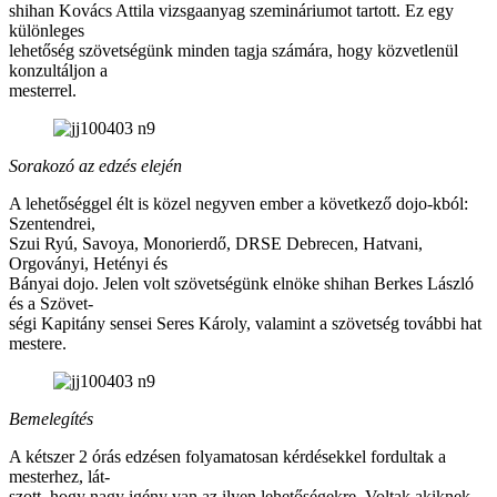
shihan Kovács Attila vizsgaanyag szemináriumot tartott. Ez egy
különleges
lehetőség szövetségünk minden tagja számára, hogy közvetlenül
konzultáljon a
mesterrel.
Sorakozó az edzés elején
A lehetőséggel élt is közel negyven ember a következő dojo-kból:
Szentendrei,
Szui Ryú, Savoya, Monorierdő, DRSE Debrecen, Hatvani,
Orgoványi, Hetényi és
Bányai dojo. Jelen volt szövetségünk elnöke shihan Berkes László
és a Szövet-
ségi Kapitány sensei Seres Károly, valamint a szövetség további hat
mestere.
Bemelegítés
A kétszer 2 órás edzésen folyamatosan kérdésekkel fordultak a
mesterhez, lát-
szott, hogy nagy igény van az ilyen lehetőségekre. Voltak akiknek