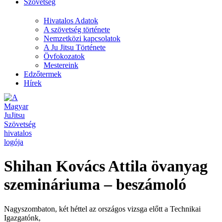
Szövetség
Hivatalos Adatok
A szövetség története
Nemzetközi kapcsolatok
A Ju Jitsu Története
Övfokozatok
Mestereink
Edzőtermek
Hírek
Shihan Kovács Attila övanyag
szemináriuma – beszámoló
Nagyszombaton, két héttel az országos vizsga előtt a Technikai
Igazgatónk,