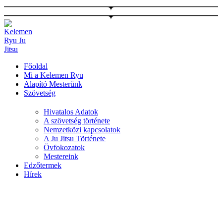
Ugrás
a
tartalomhoz
Főoldal
Mi a Kelemen Ryu
Alapító Mesterünk
Szövetség
Hivatalos Adatok
A szövetség története
Nemzetközi kapcsolatok
A Ju Jitsu Története
Övfokozatok
Mestereink
Edzőtermek
Hírek