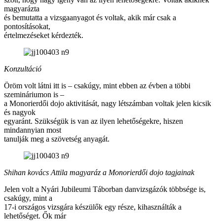
magyarázta
és bemutatta a vizsgaanyagot és voltak, akik már csak a
pontosításokat,
értelmezéseket kérdezték.
Konzultáció
Öröm volt látni itt is – csakúgy, mint ebben az évben a többi
szemináriumon is –
a Monorierdői dojo aktivitását, nagy létszámban voltak jelen kicsik
és nagyok
egyaránt. Szükségük is van az ilyen lehetőségekre, hiszen
mindannyian most
tanulják meg a szövetség anyagát.
Shihan kovács Attila magyaráz a Monorierdői dojo tagjainak
Jelen volt a Nyári Jubileumi Táborban danvizsgázók többsége is,
csakúgy, mint a
17-i országos vizsgára készülők egy része, kihasználták a
lehetőséget. Ők már