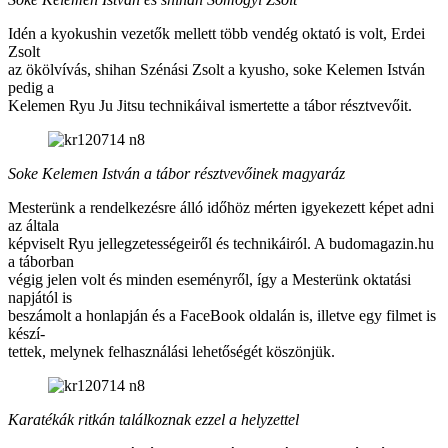
Idén a kyokushin vezetők mellett több vendég oktató is volt, Erdei
Zsolt
az ökölvívás, shihan Szénási Zsolt a kyusho, soke Kelemen István
pedig a
Kelemen Ryu Ju Jitsu technikáival ismertette a tábor résztvevőit.
Soke Kelemen István a tábor résztvevőinek magyaráz
Mesterünk a rendelkezésre álló időhöz mérten igyekezett képet adni
az általa
képviselt Ryu jellegzetességeiről és technikáiról. A budomagazin.hu
a táborban
végig jelen volt és minden eseményről, így a Mesterünk oktatási
napjától is
beszámolt a honlapján és a FaceBook oldalán is, illetve egy filmet is
készí-
tettek, melynek felhasználási lehetőségét köszönjük.
Karatékák ritkán találkoznak ezzel a helyzettel