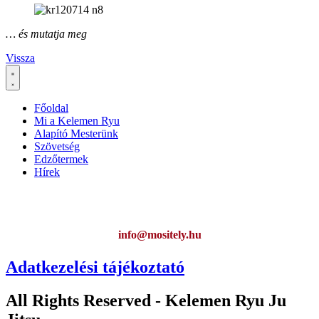
… és mutatja meg
Vissza
Főoldal
Mi a Kelemen Ryu
Alapító Mesterünk
Szövetség
Edzőtermek
Hírek
Ha az oldal működésével kapcsolatban bármilyen észrevétele van,
kérem jelezze:
info@mositely.hu
Adatkezelési tájékoztató
All Rights Reserved - Kelemen Ryu Ju