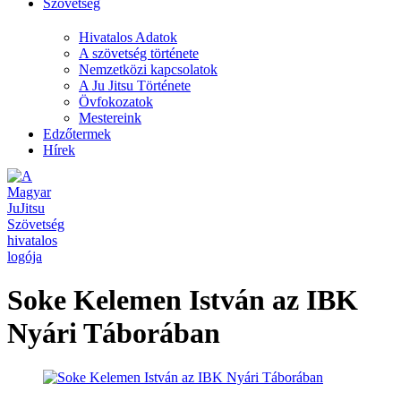
Szövetség
Hivatalos Adatok
A szövetség története
Nemzetközi kapcsolatok
A Ju Jitsu Története
Övfokozatok
Mestereink
Edzőtermek
Hírek
Soke Kelemen István az IBK
Nyári Táborában