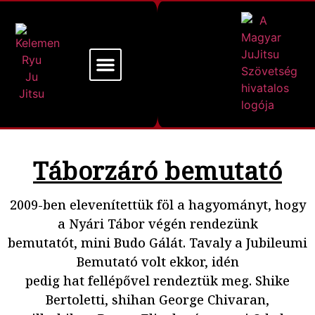
Mi a Kelemen Ryu
Alapító Mesterünk
Táborzáró bemutató
2009-ben elevenítettük föl a hagyományt, hogy
a Nyári Tábor végén rendezünk
bemutatót, mini Budo Gálát. Tavaly a Jubileumi
Bemutató volt ekkor, idén
pedig hat fellépővel rendeztük meg. Shike
Bertoletti, shihan George Chivaran,