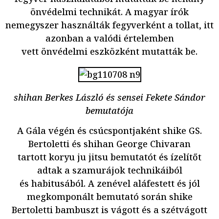
önvédelmi technikát. A magyar írók
nemegyszer használták fegyverként a tollat, itt
azonban a valódi értelemben
vett önvédelmi eszközként mutatták be.
shihan Berkes László és sensei Fekete Sándor
bemutatója
A Gála végén és csúcspontjaként shike GS.
Bertoletti és shihan George Chivaran
tartott koryu ju jitsu bemutatót és ízelítőt
adtak a szamurájok technikáiból
és habitusából. A zenével aláfestett és jól
megkomponált bemutató során shike
Bertoletti bambuszt is vágott és a szétvágott