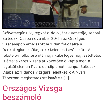
Szövetségünk Nyíregyházi dojo-jának vezetője, senpai
Bélteczki Csaba november 20-án az Országos
vizsganapon vizsgázott le 1. dan fokozatra a
Dankollégiumelnöke, soke Kelemen István előtt. A
fekete öv felkötése után egy különlegesmegtiszteltetés
is érte: sikeres vizsgáját követően ő kapta meg a
legelsőKelemen Ryu-s dandiplomát. senpai Bélteczki
Csaba az 1. danos vizsgára jelentkezik A Nyári
Táborban meghatározott ismételt […]
Országos Vizsga
beszámoló