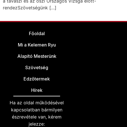
a tavaszi és az őszi Országos Vizsga előtt-
rendezSzövetségünk […]
Főoldal
Mi a Kelemen Ryu
Alapító Mesterünk
Szövetség
Edzőtermek
Hírek
Ha az oldal működésével
kapcsolatban bármilyen
észrevétele van, kérem
jelezze: