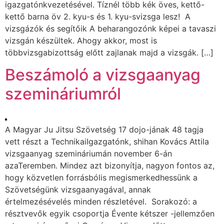
igazgatónkvezetésével. Tíznél több kék öves, kettő-
kettő barna öv 2. kyu-s és 1. kyu-svizsga lesz! A
vizsgázók és segítőik A beharangozónk képei a tavaszi
vizsgán készültek. Ahogy akkor, most is
többvizsgabizottság előtt zajlanak majd a vizsgák. […]
Beszámoló a vizsgaanyag
szemináriumról
A Magyar Ju Jitsu Szövetség 17 dojo-jának 48 tagja
vett részt a TechnikaiIgazgatónk, shihan Kovács Attila
vizsgaanyag szemináriumán november 6-án
azaTeremben. Mindez azt bizonyítja, nagyon fontos az,
hogy közvetlen forrásbólis megismerkedhessünk a
Szövetségünk vizsgaanyagával, annak
értelmezésévelés minden részletével. Sorakozó: a
résztvevők egyik csoportja Évente kétszer -jellemzően