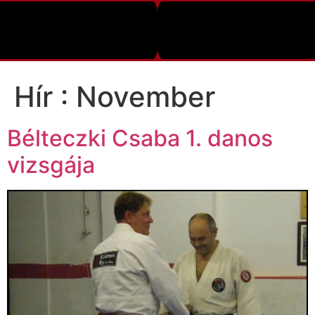
Hír :
November
Bélteczki Csaba 1. danos
vizsgája