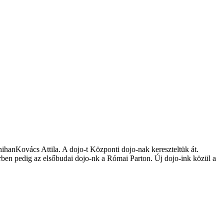
shihanKovács Attila. A dojo-t Központi dojo-nak kereszteltük át.
n pedig az elsőbudai dojo-nk a Római Parton. Új dojo-ink közül a