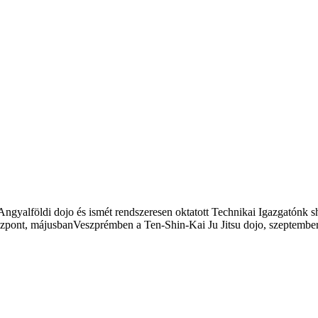
azAngyalföldi dojo és ismét rendszeresen oktatott Technikai Igazgatónk 
nt, májusbanVeszprémben a Ten-Shin-Kai Ju Jitsu dojo, szeptemberbe