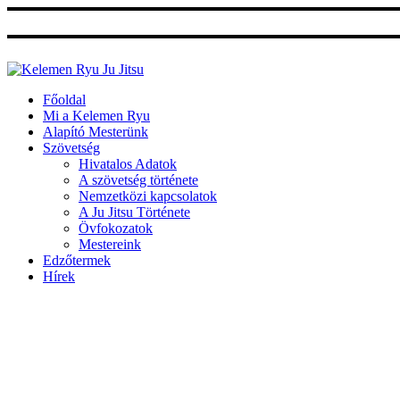
Ugrás
a
tartalomhoz
Főoldal
Mi a Kelemen Ryu
Alapító Mesterünk
Szövetség
Hivatalos Adatok
A szövetség története
Nemzetközi kapcsolatok
A Ju Jitsu Története
Övfokozatok
Mestereink
Edzőtermek
Hírek