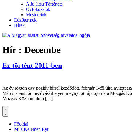
A Ju Jitsu Története
Övfokozatok
Mestereink
Edzőtermek
Hírek
Hír :
Decembe
Ez történt 2011-ben
Az év rögtön egy pozitív hírrel kezdődött, február 1-től újra nyitott 
MárciusbanHódmezővásárhelyen megnyitott új dojo-nk a Mozgás Közpo
Mozgás Központ dojo […]
Főoldal
Mi a Kelemen Ryu