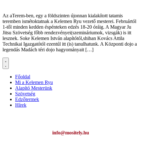
Az aTerem-ben, egy a földszinten újonnan kialakított tatamis
teremben ismétoktatnak a Kelemen Ryu vezető mesterei. Februártól
1-től minden kedden éspénteken edzés 18-20 óráig. A Magyar Ju
Jitsu Szövetség főbb rendezvényei(szemináriumok, vizsgák) is itt
lesznek. Soke Kelemen István alapítótól,shihan Kovács Attila
Technikai Igazgatótól ezentúl itt (is) tanulhatunk. A Központi dojo a
legendás Madách téri dojo hagyományait […]
Főoldal
Mi a Kelemen Ryu
Alapító Mesterünk
Szövetség
Edzőtermek
Hírek
Ha az oldal működésével kapcsolatban bármilyen észrevétele van,
kérem jelezze:
info@mositely.hu