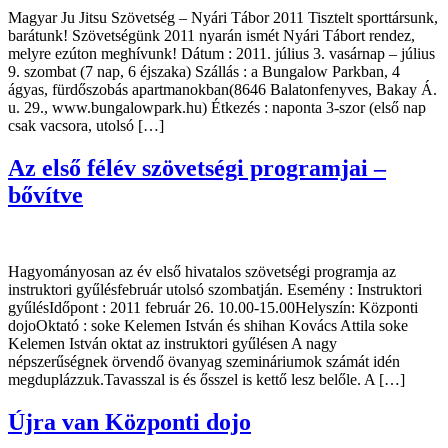
Magyar Ju Jitsu Szövetség – Nyári Tábor 2011 Tisztelt sporttársunk,
barátunk! Szövetségünk 2011 nyarán ismét Nyári Tábort rendez,
melyre ezúton meghívunk! Dátum : 2011. július 3. vasárnap – július
9. szombat (7 nap, 6 éjszaka) Szállás : a Bungalow Parkban, 4
ágyas, fürdőszobás apartmanokban(8646 Balatonfenyves, Bakay Á.
u. 29., www.bungalowpark.hu) Étkezés : naponta 3-szor (első nap
csak vacsora, utolsó […]
Az első félév szövetségi programjai –
bővítve
Hagyományosan az év első hivatalos szövetségi programja az
instruktori gyűlésfebruár utolsó szombatján. Esemény : Instruktori
gyűlésIdőpont : 2011 február 26. 10.00-15.00Helyszín: Központi
dojoOktató : soke Kelemen István és shihan Kovács Attila soke
Kelemen István oktat az instruktori gyűlésen A nagy
népszerűségnek örvendő övanyag szemináriumok számát idén
megduplázzuk.Tavasszal is és ősszel is kettő lesz belőle. A […]
Újra van Központi dojo