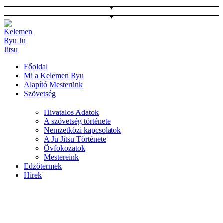
Ugrás
a
tartalomhoz
Főoldal
Mi a Kelemen Ryu
Alapító Mesterünk
Szövetség
Hivatalos Adatok
A szövetség története
Nemzetközi kapcsolatok
A Ju Jitsu Története
Övfokozatok
Mestereink
Edzőtermek
Hírek