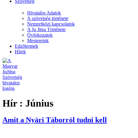
Szövetség
Hivatalos Adatok
A szövetség története
Nemzetközi kapcsolatok
A Ju Jitsu Története
Övfokozatok
Mestereink
Edzőtermek
Hírek
Hír :
Június
Amit a Nyári Táborról tudni kell