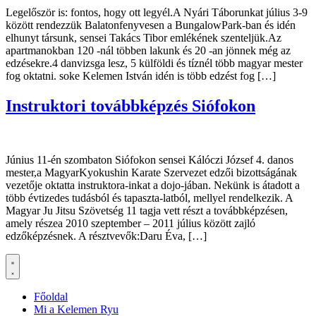
Legelőször is: fontos, hogy ott legyél.A Nyári Táborunkat július 3-9
között rendezzük Balatonfenyvesen a BungalowPark-ban és idén
elhunyt társunk, sensei Takács Tibor emlékének szenteljük.Az
apartmanokban 120 -nál többen lakunk és 20 -an jönnek még az
edzésekre.4 danvizsga lesz, 5 külföldi és tíznél több magyar mester
fog oktatni. soke Kelemen István idén is több edzést fog […]
Instruktori továbbképzés Siófokon
Június 11-én szombaton Siófokon sensei Kálóczi József 4. danos
mester,a MagyarKyokushin Karate Szervezet edzői bizottságának
vezetője oktatta instruktora-inkat a dojo-jában. Nekünk is átadott a
több évtizedes tudásból és tapaszta-latból, mellyel rendelkezik. A
Magyar Ju Jitsu Szövetség 11 tagja vett részt a továbbképzésen,
amely részea 2010 szeptember – 2011 július között zajló
edzőképzésnek. A résztvevők:Daru Éva, […]
Főoldal
Mi a Kelemen Ryu