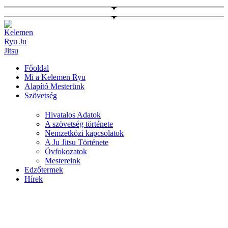
Ugrás
a
tartalomhoz
Főoldal
Mi a Kelemen Ryu
Alapító Mesterünk
Szövetség
Hivatalos Adatok
A szövetség története
Nemzetközi kapcsolatok
A Ju Jitsu Története
Övfokozatok
Mestereink
Edzőtermek
Hírek