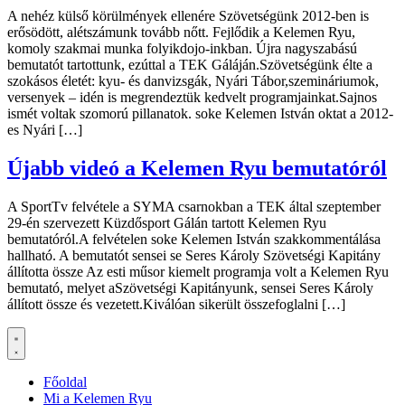
A nehéz külső körülmények ellenére Szövetségünk 2012-ben is
erősödött, alétszámunk tovább nőtt. Fejlődik a Kelemen Ryu,
komoly szakmai munka folyikdojo-inkban. Újra nagyszabású
bemutatót tartottunk, ezúttal a TEK Gáláján.Szövetségünk élte a
szokásos életét: kyu- és danvizsgák, Nyári Tábor,szemináriumok,
versenyek – idén is megrendeztük kedvelt programjainkat.Sajnos
ismét voltak szomorú pillanatok. soke Kelemen István oktat a 2012-
es Nyári […]
Újabb videó a Kelemen Ryu bemutatóról
A SportTv felvétele a SYMA csarnokban a TEK által szeptember
29-én szervezett Küzdősport Gálán tartott Kelemen Ryu
bemutatóról.A felvételen soke Kelemen István szakkommentálása
hallható. A bemutatót sensei se Seres Károly Szövetségi Kapitány
állította össze Az esti műsor kiemelt programja volt a Kelemen Ryu
bemutató, melyet aSzövetségi Kapitányunk, sensei Seres Károly
állított össze és vezetett.Kiválóan sikerült összefoglalni […]
Főoldal
Mi a Kelemen Ryu