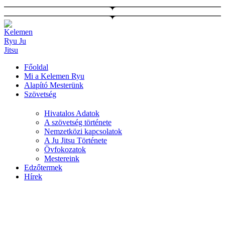
Ugrás
a
tartalomhoz
Főoldal
Mi a Kelemen Ryu
Alapító Mesterünk
Szövetség
Hivatalos Adatok
A szövetség története
Nemzetközi kapcsolatok
A Ju Jitsu Története
Övfokozatok
Mestereink
Edzőtermek
Hírek