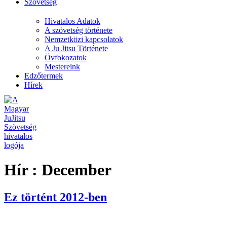
Szövetség
Hivatalos Adatok
A szövetség története
Nemzetközi kapcsolatok
A Ju Jitsu Története
Övfokozatok
Mestereink
Edzőtermek
Hírek
Hír :
December
Ez történt 2012-ben