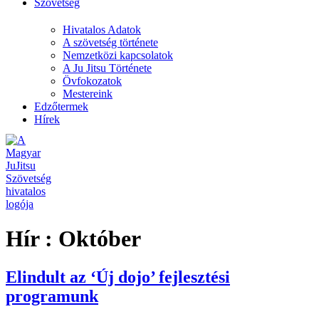
Szövetség
Hivatalos Adatok
A szövetség története
Nemzetközi kapcsolatok
A Ju Jitsu Története
Övfokozatok
Mestereink
Edzőtermek
Hírek
Hír :
Október
Elindult az ‘Új dojo’ fejlesztési
programunk