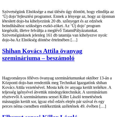
Szövetségünk Elnöksége a mai ülésén úgy döntött, hogy elindítja az
‘Új dojo’fejlesztési programot. Ennek a lényege az, hogy az újonnan
létesített dojo-ba kihelyezünk 20 db. szőnyeget és az edzések
beindításához szükséges eszkö-zöket. Az ‘Új dojo’ program
kiegészíti, illetve felváltja a meglévő TatamiPályázatunkat.
Szövetségünknek jelenleg 161 db tatamija van kihelyezve nyolc
dojo-ba Az Elnökség döntése értelmében […]
Shihan Kovács Attila övanyag
szemináriuma – beszámoló
Hagyományos féléves övanyag szemináriumunkat október 13-án a
Központi dojo-ban rendeztük meg Technikai Igazgatónk shihan
Kovács Attila vezetésével. Mosta kék öv anyaga került terítékre. A
teljesség igényével átvettük mindegyiktechnikát. A szeminárium
résztvevői A szemináriumra sensei Killer László temetésének
másnapján került sor, ígyaz első edzés elején pár szóval és egy
perces néma csendben emlékeztünk azéletének 49. évében […]