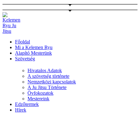
Ugrás
a
tartalomhoz
Főoldal
Mi a Kelemen Ryu
Alapító Mesterünk
Szövetség
Hivatalos Adatok
A szövetség története
Nemzetközi kapcsolatok
A Ju Jitsu Története
Övfokozatok
Mestereink
Edzőtermek
Hírek