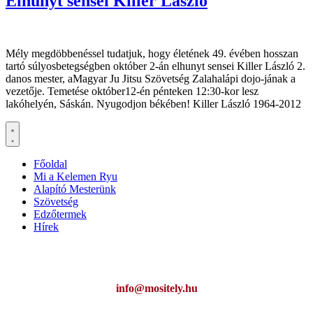
Elhunyt sensei Killer László
Mély megdöbbenéssel tudatjuk, hogy életének 49. évében hosszan
tartó súlyosbetegségben október 2-án elhunyt sensei Killer László 2.
danos mester, aMagyar Ju Jitsu Szövetség Zalahalápi dojo-jának a
vezetője. Temetése október12-én pénteken 12:30-kor lesz
lakóhelyén, Sáskán. Nyugodjon békében! Killer László 1964-2012
Főoldal
Mi a Kelemen Ryu
Alapító Mesterünk
Szövetség
Edzőtermek
Hírek
Ha az oldal működésével kapcsolatban bármilyen észrevétele van,
kérem jelezze:
info@mositely.hu