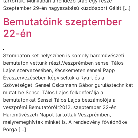
tartottuk. Munkában a rendező stáb egy része
Szeptember 29-én nagyszabású küzdősport Gálát […]
Bemutatóink szeptember
22-én
Szombaton két helyszínen is komoly harcművészeti
bemutatón vettünk részt.Veszprémben sensei Tálos
Lajos szervezésében, Kecskeméten sensei Papp
Évaszervezésében képviseltük a Ryu-t és a
Szövetséget. Sensei Csicsmann Gábor gurulástechnikát
mutat be Sensei Tálos Lajos felkonferálja a
bemutatónkat Sensei Tálos Lajos beszámolója a
veszprémi Bemutatóról:‘2012. szeptember 22-én
Harcművészeti Napot tartottak Veszprémben,
melyremeghívtak minket is. A rendezvény fővédnöke
Porga […]