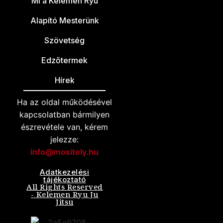
Mi a Kelemen Ryu
Alapító Mesterünk
Szövetség
Edzőtermek
Hírek
Ha az oldal működésével
kapcsolatban bármilyen
észrevétele van, kérem
jelezze:
info@mositely.hu
Adatkezelési
tájékoztató
All Rights Reserved
- Kelemen Ryu Ju
Jitsu