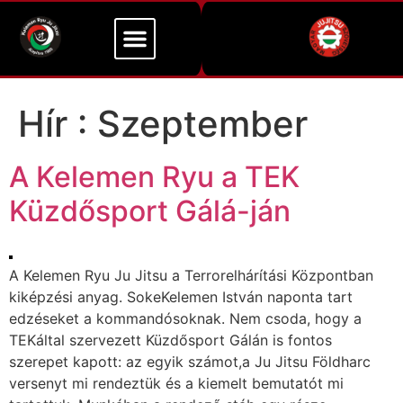
Mi a Kelemen Ryu
Alapító Mesterünk
Hír :
Szeptember
A Kelemen Ryu a TEK
Küzdősport Gálá-ján
A Kelemen Ryu Ju Jitsu a Terrorelhárítási Központban
kiképzési anyag. SokeKelemen István naponta tart
edzéseket a kommandósoknak. Nem csoda, hogy a
TEKáltal szervezett Küzdősport Gálán is fontos
szerepet kapott: az egyik számot,a Ju Jitsu Földharc
versenyt mi rendeztük és a kiemelt bemutatót mi