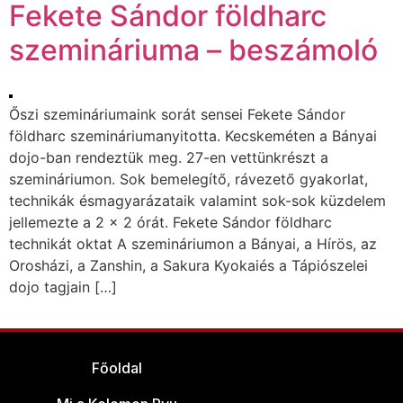
Fekete Sándor földharc
szemináriuma – beszámoló
Őszi szemináriumaink sorát sensei Fekete Sándor
földharc szemináriumanyitotta. Kecskeméten a Bányai
dojo-ban rendeztük meg. 27-en vettünkrészt a
szemináriumon. Sok bemelegítő, rávezető gyakorlat,
technikák ésmagyarázataik valamint sok-sok küzdelem
jellemezte a 2 x 2 órát. Fekete Sándor földharc
technikát oktat A szemináriumon a Bányai, a Hírös, az
Orosházi, a Zanshin, a Sakura Kyokaiés a Tápiószelei
dojo tagjain […]
Főoldal