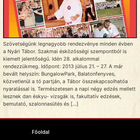
Szövetségünk legnagyobb rendezvénye minden évben
a Nyári Tábor. Szakmai ésközösségi szempontból is
kiemelt jelentőségű. Idén 28. alkalommal
rendezzükmeg. Időpont: 2013 július 21. – 27. A már
bevált helyszín: BungalowPark, Balatonfenyves,
közvetlenül a tó partján, a Tábor összekapcsolhatóa
nyaralással is. Természetesen a napi négy edzés mellett
lesznek dan éskyu- vizsgák is, fakultatív edzések,
bemutató, szalonnasütés és […]
Főoldal