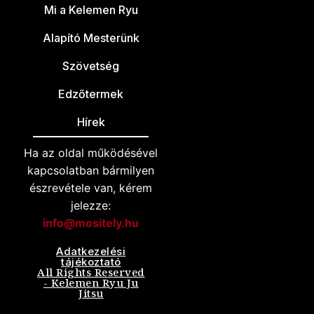
Mi a Kelemen Ryu
Alapító Mesterünk
Szövetség
Edzőtermek
Hírek
Ha az oldal működésével
kapcsolatban bármilyen
észrevétele van, kérem
jelezze:
info@mositely.hu
Adatkezelési
tájékoztató
All Rights Reserved
- Kelemen Ryu Ju
Jitsu