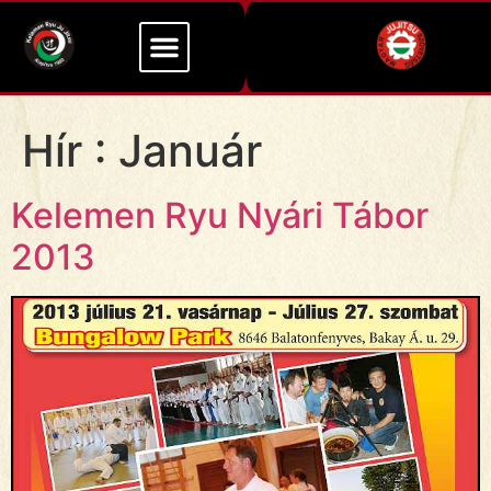
Hír :
Január
Kelemen Ryu Nyári Tábor
2013