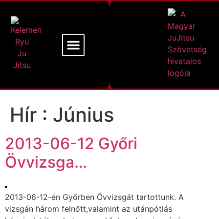
Mi a Kelemen Ryu
Alapító Mesterünk
Hír :
Június
2013-06-12 Győri
Övvizsga…
2013-06-12-én Győrben Övvizsgát tartottunk. A
vizsgán három felnőtt,valamint az utánpótlás