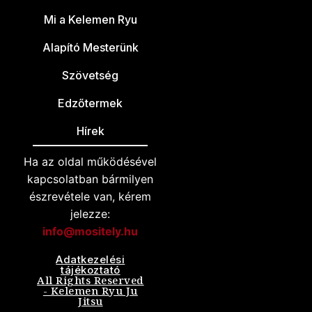
Mi a Kelemen Ryu
Alapító Mesterünk
Szövetség
Edzőtermek
Hírek
Ha az oldal működésével
kapcsolatban bármilyen
észrevétele van, kérem
jelezze:
info@mositely.hu
Adatkezelési
tájékoztató
All Rights Reserved
- Kelemen Ryu Ju
Jitsu