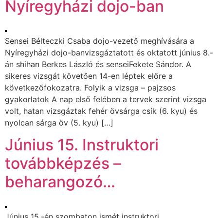
Nyíregyházi dojo-ban
Sensei Bélteczki Csaba dojo-vezető meghívására a
Nyíregyházi dojo-banvizsgáztatott és oktatott június 8.-
án shihan Berkes László és senseiFekete Sándor. A
sikeres vizsgát követően 14-en léptek előre a
következőfokozatra. Folyik a vizsga – pajzsos
gyakorlatok A nap első felében a tervek szerint vizsga
volt, hatan vizsgáztak fehér övsárga csík (6. kyu) és
nyolcan sárga öv (5. kyu) […]
Június 15. Instruktori
továbbképzés –
beharangozó…
Június 15.-én szombaton ismét instruktori