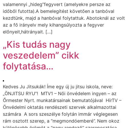
valamennyi „hideg”fegyvert (amelyekre persze az
időből futotta).A bemelegítést követően a tanbóval
kezdtünk, majd a hanbóval folytattuk. Abotoknál az volt
az a fő irányelv mely kihangsúlyozta a fegyver
előnyeit,hátrányait. […]
„Kis tudás nagy
veszedelem” cikk
folytatása…
Kedves Ju Jitsukák! Íme egy új ju jitsu iskola, neve:
„ÖNJITSU RYU”! MTV1 – Női önvédelem ingyen – az
Őrmester Nyrt. munkatársainak bemutatójával HírTV –
Önvédelmi oktatás rendészeti szervek alkalmazottai
számára A sors szeszélye folytán immár véglegesen
rám osztott szerep, a “megmondóemberé”. Nem okoz
különösebb örömöt a “nagy rendező” szereposztása,