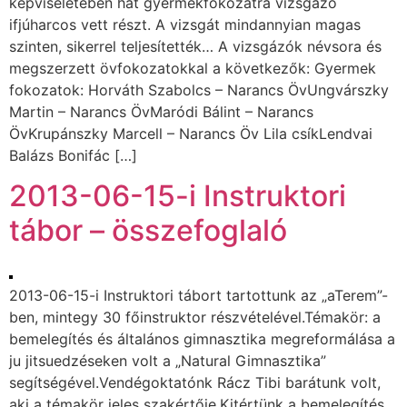
képviseletében hat gyermekfokozatra vizsgázó
ifjúharcos vett részt. A vizsgát mindannyian magas
szinten, sikerrel teljesítették… A vizsgázók névsora és
megszerzett övfokozatokkal a következők: Gyermek
fokozatok: Horváth Szabolcs – Narancs ÖvUngvárszky
Martin – Narancs ÖvMaródi Bálint – Narancs
ÖvKrupánszky Marcell – Narancs Öv Lila csíkLendvai
Balázs Bonifác […]
2013-06-15-i Instruktori
tábor – összefoglaló
2013-06-15-i Instruktori tábort tartottunk az „aTerem”-
ben, mintegy 30 főinstruktor részvételével.Témakör: a
bemelegítés és általános gimnasztika megreformálása a
ju jitsuedzéseken volt a „Natural Gimnasztika”
segítségével.Vendégoktatónk Rácz Tibi barátunk volt,
aki a témakör jeles szakértője.Kitértünk a bemelegítés,