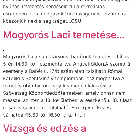
nyújtás, levezetés kérdésein túl a rekreációs
ésregenerációs mozgások fontosságára is…Ezúton is
köszönjük neki a segítséget…OSU
Mogyorós Laci temetése…
Mogyorós Laci sporttársunk, barátunk temetése Július
5-én 14.30-kor leszmegtartva Angyalföldön.A szomorú
esemény a Babér u. 17/b szám alatt található Római
Katolikus SzentMihály templomban lesz megtartva.A
temetés után tartunk egy kis megemlékezést a
Szövetség Központiedzőtermében, amely onnan nem
messze, szintén a 13. kerületben, a Keszkenőu. 18. (Jász
u. sarok)szám alatt található. A megemlékezés
várhatóan15.30-tól 16.30-ig tart […]
Vizsga és edzés a