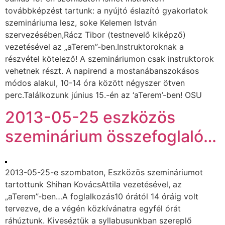
továbbképzést tartunk: a nyújtó éslazító gyakorlatok
szemináriuma lesz, soke Kelemen István
szervezésében,Rácz Tibor (testnevelő kiképző)
vezetésével az „aTerem”-ben.Instruktoroknak a
részvétel kötelező! A szemináriumon csak instruktorok
vehetnek részt. A napirend a mostanábanszokásos
módos alakul, 10-14 óra között négyszer ötven
perc.Találkozunk június 15.-én az ‘aTerem’-ben! OSU
2013-05-25 eszközös
szeminárium összefoglaló…
2013-05-25-e szombaton, Eszközös szemináriumot
tartottunk Shihan KovácsAttila vezetésével, az
„aTerem”-ben…A foglalkozás10 órától 14 óráig volt
tervezve, de a végén közkívánatra egyfél órát
ráhúztunk. Kiveséztük a syllabusunkban szereplő