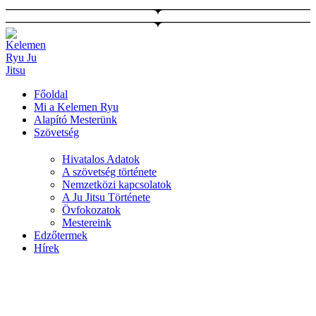
Ugrás
a
tartalomhoz
Főoldal
Mi a Kelemen Ryu
Alapító Mesterünk
Szövetség
Hivatalos Adatok
A szövetség története
Nemzetközi kapcsolatok
A Ju Jitsu Története
Övfokozatok
Mestereink
Edzőtermek
Hírek