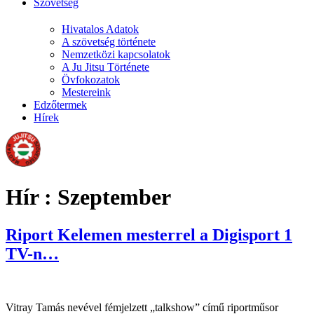
Szövetség
Hivatalos Adatok
A szövetség története
Nemzetközi kapcsolatok
A Ju Jitsu Története
Övfokozatok
Mestereink
Edzőtermek
Hírek
Hír :
Szeptember
Riport Kelemen mesterrel a Digisport 1
TV-n…
Vitray Tamás nevével fémjelzett „talkshow” című riportműsor