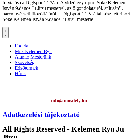
folytatása a Digisport1 TV-n. A videó egy riport Soke Kelemen
István 9.danos Ju Jitsu mesterrel, az ő gondolatairól, stílusáról,
harcművészeti filozófiájáról… Digisport 1 TV által készített riport
Soke Kelemen István 9.danos Ju Jitsu mesterrel
Főoldal
Mi a Kelemen Ryu
Alapító Mesterünk
Szövetség
Edzőtermek
Hírek
Ha az oldal működésével kapcsolatban bármilyen észrevétele van,
kérem jelezze:
info@mositely.hu
Adatkezelési tájékoztató
All Rights Reserved - Kelemen Ryu Ju
Jitsu