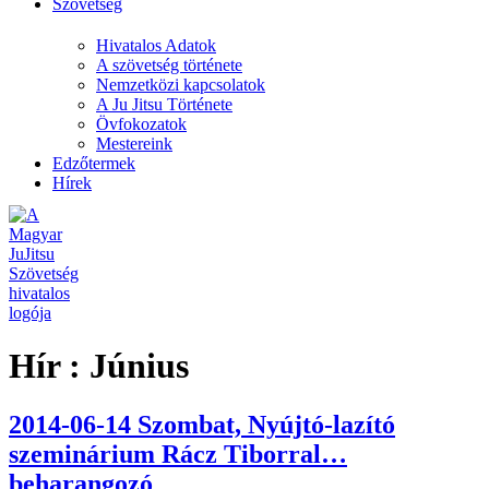
Szövetség
Hivatalos Adatok
A szövetség története
Nemzetközi kapcsolatok
A Ju Jitsu Története
Övfokozatok
Mestereink
Edzőtermek
Hírek
Hír :
Június
2014-06-14 Szombat, Nyújtó-lazító
szeminárium Rácz Tiborral…
beharangozó