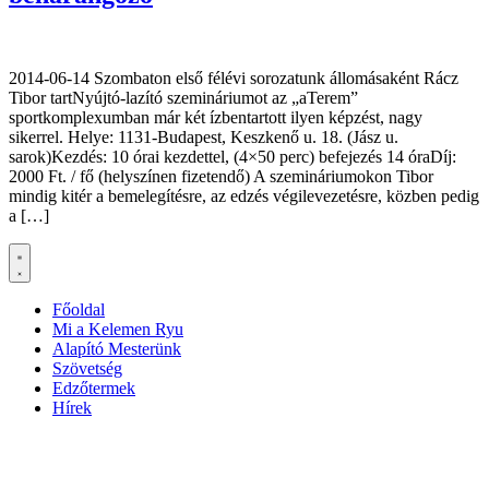
2014-06-14 Szombaton első félévi sorozatunk állomásaként Rácz
Tibor tartNyújtó-lazító szemináriumot az „aTerem”
sportkomplexumban már két ízbentartott ilyen képzést, nagy
sikerrel. Helye: 1131-Budapest, Keszkenő u. 18. (Jász u.
sarok)Kezdés: 10 órai kezdettel, (4×50 perc) befejezés 14 óraDíj:
2000 Ft. / fő (helyszínen fizetendő) A szemináriumokon Tibor
mindig kitér a bemelegítésre, az edzés végilevezetésre, közben pedig
a […]
Főoldal
Mi a Kelemen Ryu
Alapító Mesterünk
Szövetség
Edzőtermek
Hírek
Ha az oldal működésével kapcsolatban bármilyen észrevétele van,
kérem jelezze: