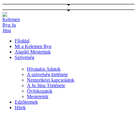
Ugrás
a
tartalomhoz
Főoldal
Mi a Kelemen Ryu
Alapító Mesterünk
Szövetség
Hivatalos Adatok
A szövetség története
Nemzetközi kapcsolatok
A Ju Jitsu Története
Övfokozatok
Mestereink
Edzőtermek
Hírek