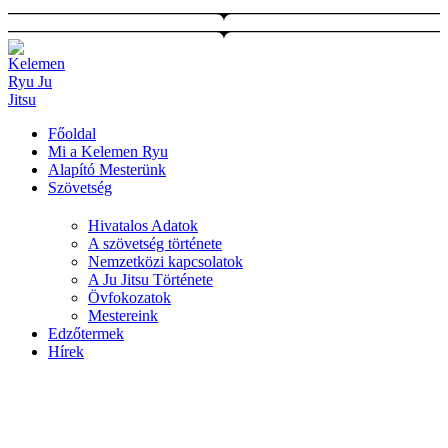
Ugrás
a
tartalomhoz
Főoldal
Mi a Kelemen Ryu
Alapító Mesterünk
Szövetség
Hivatalos Adatok
A szövetség története
Nemzetközi kapcsolatok
A Ju Jitsu Története
Övfokozatok
Mestereink
Edzőtermek
Hírek