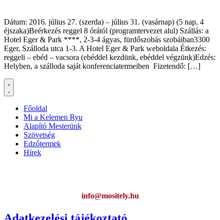
Dátum: 2016. július 27. (szerda) – július 31. (vasárnap) (5 nap, 4
éjszaka)Beérkezés reggel 8 órától (programtervezet alul) Szállás: a
Hotel Eger & Park ****, 2-3-4 ágyas, fürdőszobás szobáiban3300
Eger, Szálloda utca 1-3. A Hotel Eger & Park weboldala Étkezés:
reggeli – ebéd – vacsora (ebéddel kezdünk, ebéddel végzünk)Edzés:
Helyben, a szálloda saját konferenciatermeiben Fizetendő: […]
Főoldal
Mi a Kelemen Ryu
Alapító Mesterünk
Szövetség
Edzőtermek
Hírek
Ha az oldal működésével kapcsolatban bármilyen észrevétele van,
kérem jelezze:
info@mositely.hu
Adatkezelési tájékoztató