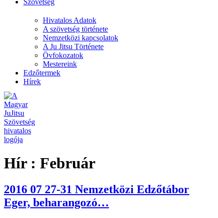
Szövetség
Hivatalos Adatok
A szövetség története
Nemzetközi kapcsolatok
A Ju Jitsu Története
Övfokozatok
Mestereink
Edzőtermek
Hírek
Hír :
Február
2016 07 27-31 Nemzetközi Edzőtábor
Eger, beharangozó…