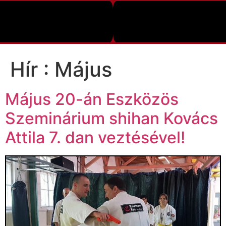
Hír :
Május
Május 20-án Eszközös
Szeminárium shihan Kovács
Attila 7. dan veztésével!