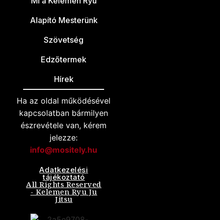
Mi a Kelemen Ryu
Alapító Mesterünk
Szövetség
Edzőtermek
Hírek
Ha az oldal működésével
kapcsolatban bármilyen
észrevétele van, kérem
jelezze:
info@mositely.hu
Adatkezelési
tájékoztató
All Rights Reserved
- Kelemen Ryu Ju
Jitsu