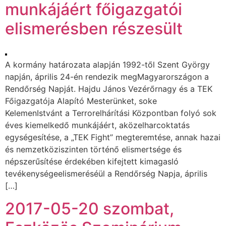
munkájáért főigazgatói
elismerésben részesült
A kormány határozata alapján 1992-től Szent György
napján, április 24-én rendezik megMagyarországon a
Rendőrség Napját. Hajdu János Vezérőrnagy és a TEK
Főigazgatója Alapító Mesterünket, soke
KelemenIstvánt a Terrorelhárítási Központban folyó sok
éves kiemelkedő munkájáért, aközelharcoktatás
egységesítése, a „TEK Fight” megteremtése, annak hazai
és nemzetköziszinten történő elismertsége és
népszerűsítése érdekében kifejtett kimagasló
tevékenységeelismeréséül a Rendőrség Napja, április
[…]
2017-05-20 szombat,