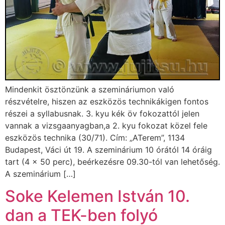
Mindenkit ösztönzünk a szemináriumon való
részvételre, hiszen az eszközös technikákigen fontos
részei a syllabusnak. 3. kyu kék öv fokozattól jelen
vannak a vizsgaanyagban,a 2. kyu fokozat közel fele
eszközös technika (30/71). Cím: „ATerem”, 1134
Budapest, Váci út 19. A szeminárium 10 órától 14 óráig
tart (4 x 50 perc), beérkezésre 09.30-tól van lehetőség.
A szeminárium […]
Soke Kelemen István 10.
dan a TEK-ben folyó