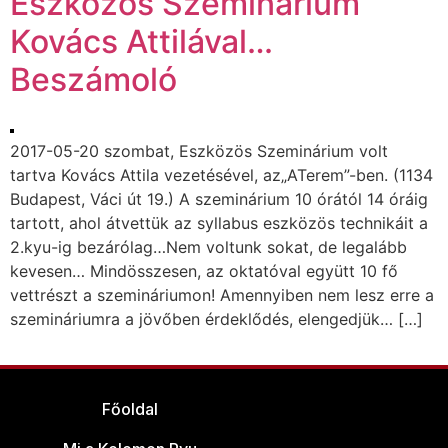
Eszközös Szeminárium
Kovács Attilával…
Beszámoló
2017-05-20 szombat, Eszközös Szeminárium volt
tartva Kovács Attila vezetésével, az„ATerem”-ben. (1134
Budapest, Váci út 19.) A szeminárium 10 órától 14 óráig
tartott, ahol átvettük az syllabus eszközös technikáit a
2.kyu-ig bezárólag…Nem voltunk sokat, de legalább
kevesen… Mindösszesen, az oktatóval együtt 10 fő
vettrészt a szemináriumon! Amennyiben nem lesz erre a
szemináriumra a jövőben érdeklődés, elengedjük… […]
Főoldal