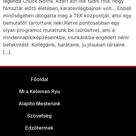
legenda Chuck Norris. Azért azt illik tudni róla, hogy
filmsztár előtti életében, karatevilágbajnok volt… Ebbéli
minőségében látogatta meg a TEK központját, ahol egy
bemutatót tartottunk neki.Illetve pontosabban egy
olyan programot mutattunk be (sűrűsítve), ami a
mindennapikiképzéseinkbe, munkánkba engedett némi
betekintést. Kollégáink, barátaink, ju jitsuban társaink
[…]
Főoldal
Mi a Kelemen Ryu
Alapító Mesterünk
Szövetség
Edzőtermek