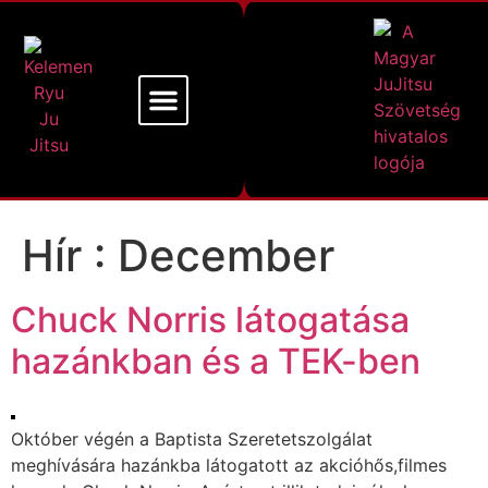
Mi a Kelemen Ryu
Alapító Mesterünk
Hír :
December
Chuck Norris látogatása
hazánkban és a TEK-ben
Október végén a Baptista Szeretetszolgálat
meghívására hazánkba látogatott az akcióhős,filmes