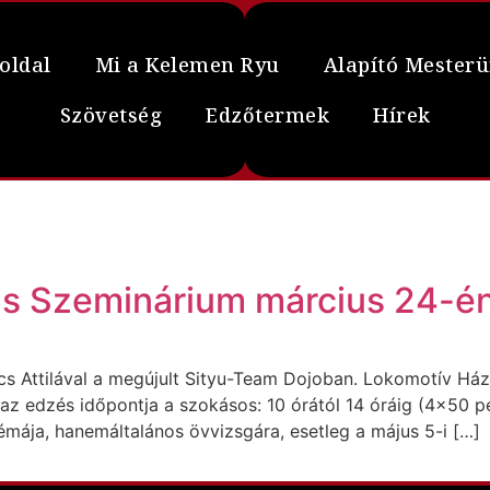
oldal
Mi a Kelemen Ryu
Alapító Mester
Szövetség
Edzőtermek
Hírek
s Szeminárium március 24-én
s Attilával a megújult Sityu-Team Dojoban. Lokomotív Ház,
s az edzés időpontja a szokásos: 10 órától 14 óráig (4×50 
mája, hanemáltalános övvizsgára, esetleg a május 5-i […]