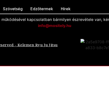
Szövetség
Edzőtermek
Hírek
l működésével kapcsolatban bármilyen észrevétele van, kér
info@mositely.hu
eserved - Kelemen Ryu Ju Jitsu