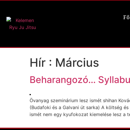
Fő
Hír :
Március
Beharangozó… Syllabu
Övanyag szeminárium lesz ismét shihan Kovác
(Budafoki és a Galvani út sarka) A költség é
ismét nem egy kyufokozat kiemelése lesz a té