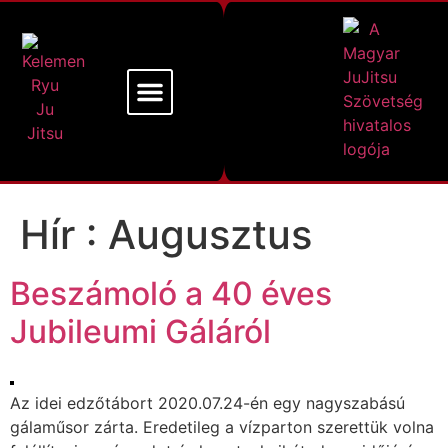
Mi a Kelemen Ryu
Alapító Mesterünk
Hír :
Augusztus
Beszámoló a 40 éves
Jubileumi Gáláról
Az idei edzőtábort 2020.07.24-én egy nagyszabású
gálaműsor zárta. Eredetileg a vízparton szerettük volna