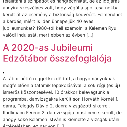
felállítani a színpadot és hangtechnikát, de az időjárás
annyira szeszélyes volt, hogy végül a sportcsarnokba
került át az esemény a biztonság kedvéért. Felmerülhet
a kérdés, miért is idén ünnepeljük 40 éves
jubileumunkat? 1980-tól kell számolni a Kelemen Ryu
valódi indulását, mert ebben az évben […]
A 2020-as Jubileumi
Edzőtábor összefoglalója
A tábor hétfő reggel kezdődött, a hagyományoknak
megfelelően a tatamik lepakolásával, a sok régi (és új)
ismerős köszöntésével. 10 órakkor belevágtunk a
programba, danvizsgákra került sor. Horváth Kornél 1.
danra, Telegdy Dávid 2. danra vizsgázott sikerrel.
Kudlimann Ferenc 2. dan vizsgája most nem sikerült, de
ahogy soke Kelemen István is kiemelte a vizsgák utáni
értékelésben, ez nagyon […]