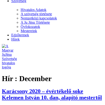
Szövetség
Hivatalos Adatok
A szövetség története
Nemzetközi kapcsolatok
A Ju Jitsu Története
Övfokozatok
Mestereink
Edzőtermek
Hírek
Hír :
December
Karácsony 2020 – évértékelő soke
Kelemen István 10. dan, alapító mestertől