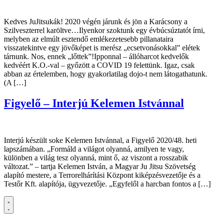
Kedves JuJitsukák! 2020 végén járunk és jön a Karácsony a
Szilveszterrel karöltve…Ilyenkor szoktunk egy évbúcsúztatót írni,
melyben az elmúlt esztendő emlékezetesebb pillanataira
visszatekintve egy jövőképet is merész „ecsetvonásokkal” elétek
tárnunk. Nos, ennek „lőttek”!Ipponnal – állóharcot kedvelők
kedvéért K.O.-val – győzött a COVID 19 felettünk. Igaz, csak
abban az értelemben, hogy gyakorlatilag dojo-t nem látogathatunk.
(A […]
Figyelő – Interjú Kelemen Istvánnal
Interjú készült soke Kelemen Istvánnal, a Figyelő 2020/48. heti
lapszámában. „Formáld a világot olyanná, amilyen te vagy,
különben a világ tesz olyanná, mint ő, az viszont a rosszabik
változat.” – tartja Kelemen István, a Magyar Ju Jitsu Szövetség
alapító mestere, a Terrorelhárítási Központ kiképzésvezetője és a
Testőr Kft. alapítója, ügyvezetője. „Egyfelől a harcban fontos a […]