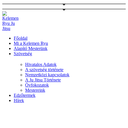
Ugrás
a
tartalomhoz
Főoldal
Mi a Kelemen Ryu
Alapító Mesterünk
Szövetség
Hivatalos Adatok
A szövetség története
Nemzetközi kapcsolatok
A Ju Jitsu Története
Övfokozatok
Mestereink
Edzőtermek
Hírek