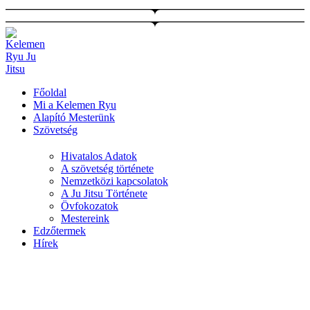
Ugrás
a
tartalomhoz
Főoldal
Mi a Kelemen Ryu
Alapító Mesterünk
Szövetség
Hivatalos Adatok
A szövetség története
Nemzetközi kapcsolatok
A Ju Jitsu Története
Övfokozatok
Mestereink
Edzőtermek
Hírek