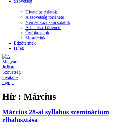
Szövetség
Hivatalos Adatok
A szövetség története
Nemzetközi kapcsolatok
A Ju Jitsu Története
Övfokozatok
Mestereink
Edzőtermek
Hírek
Hír :
Március
Március 28-ai syllabus szeminárium
elhalasztása