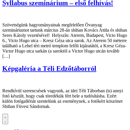
Syllabus szeminárium – első felhívás!
Szövetségünk hagyományainak megfelelően Övanyag
szemináriumot tartunk március 28-án shihan Kovács Attila és shihan
Seres Károly vezetésével! Helyszín: Aterem, Budapest, Victo Hugo
6., Victo Hugo utca – Kresz Géza utca sarok. Az Aterem 50 mėterre
található a Lehel téri metró templom felőli kijáratától, a Kresz Géza-
Victor Hugo utca sarkán (a saroktól a Victor Hugo utcán tovább
[…]
Képgaléria a Téli Edzőtáborról
Rendkívül szerencsések vagyunk, az idei Téli Táborban (is) annyi
fotó készült, hogy csak töredékük fért bele a tudósításba. Ezért
külön fotógallériát szentelünk az eseménynek, a fotókért köszönet
Shihan Füvesi Sándornak.