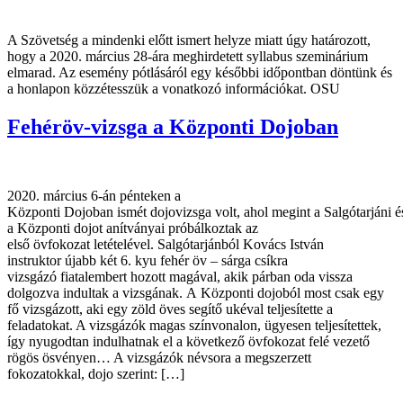
A Szövetség a mindenki előtt ismert helyze miatt úgy határozott,
hogy a 2020. március 28-ára meghirdetett syllabus szeminárium
elmarad. Az esemény pótlásáról egy későbbi időpontban döntünk és
a honlapon közzétesszük a vonatkozó információkat. OSU
Fehéröv-vizsga a Központi Dojoban
2020. március 6-án pénteken a
Központi Dojoban ismét dojovizsga volt, ahol megint a Salgótarjáni é
a Központi dojot anítványai próbálkoztak az
első övfokozat letételével. Salgótarjánból Kovács István
instruktor újabb két 6. kyu fehér öv – sárga csíkra
vizsgázó fiatalembert hozott magával, akik párban oda vissza
dolgozva indultak a vizsgának. A Központi dojoból most csak egy
fő vizsgázott, aki egy zöld öves segítő ukéval teljesítette a
feladatokat. A vizsgázók magas színvonalon, ügyesen teljesítettek,
így nyugodtan indulhatnak el a következő övfokozat felé vezető
rögös ösvényen… A vizsgázók névsora a megszerzett
fokozatokkal, dojo szerint: […]