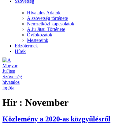
Szövetség
Hivatalos Adatok
A szövetség története
Nemzetközi kapcsolatok
A Ju Jitsu Története
Övfokozatok
Mestereink
Edzőtermek
Hírek
Hír :
November
Közlemény a 2020-as közgyűlésről