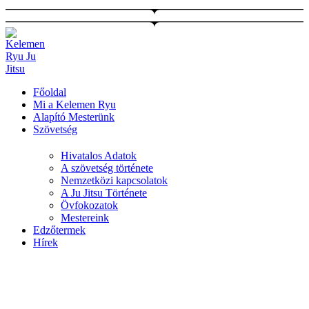
Ugrás
a
tartalomhoz
Főoldal
Mi a Kelemen Ryu
Alapító Mesterünk
Szövetség
Hivatalos Adatok
A szövetség története
Nemzetközi kapcsolatok
A Ju Jitsu Története
Övfokozatok
Mestereink
Edzőtermek
Hírek