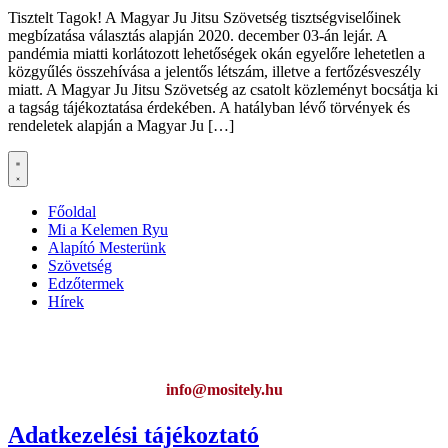
Tisztelt Tagok! A Magyar Ju Jitsu Szövetség tisztségviselőinek
megbízatása választás alapján 2020. december 03-án lejár. A
pandémia miatti korlátozott lehetőségek okán egyelőre lehetetlen a
közgyűlés összehívása a jelentős létszám, illetve a fertőzésveszély
miatt. A Magyar Ju Jitsu Szövetség az csatolt közleményt bocsátja ki
a tagság tájékoztatása érdekében. A hatályban lévő törvények és
rendeletek alapján a Magyar Ju […]
Főoldal
Mi a Kelemen Ryu
Alapító Mesterünk
Szövetség
Edzőtermek
Hírek
Ha az oldal működésével kapcsolatban bármilyen észrevétele van,
kérem jelezze:
info@mositely.hu
Adatkezelési tájékoztató