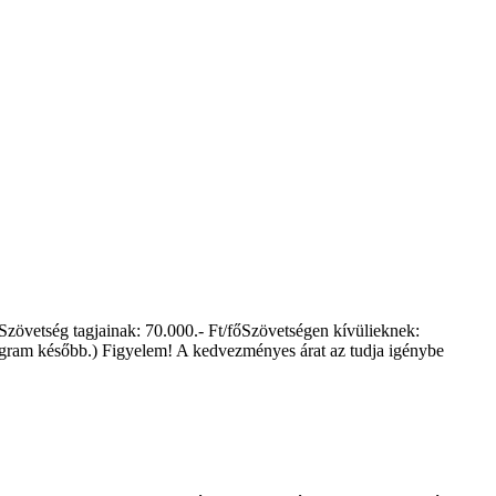
zövetség tagjainak: 70.000.- Ft/főSzövetségen kívülieknek:
 program később.) Figyelem! A kedvezményes árat az tudja igénybe