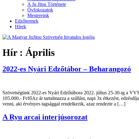
A Ju Jitsu Története
Övfokozatok
Mestereink
Edzőtermek
Hírek
Hír :
Április
2022-es Nyári Edzőtábor – Beharangozó
Szövetségünk 2022-es Nyári Edzőtábora 2022. július 25-30-ig a VVSI 
105.000.- Ft/főAz ár tartalmazza a szállást, napi 3x étkezést, edzésd
venni, aki érvényes tagsággal rendelkezik, azaz rendezte a […]
A Ryu arcai interjúsorozat