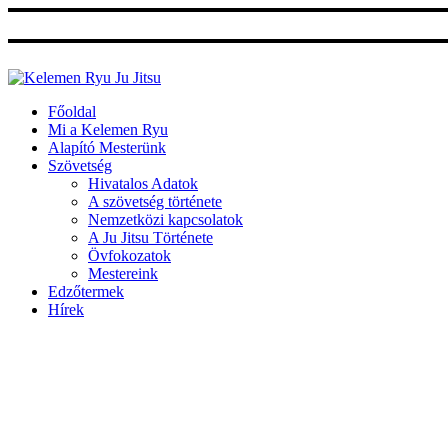
Ugrás
a
tartalomhoz
Főoldal
Mi a Kelemen Ryu
Alapító Mesterünk
Szövetség
Hivatalos Adatok
A szövetség története
Nemzetközi kapcsolatok
A Ju Jitsu Története
Övfokozatok
Mestereink
Edzőtermek
Hírek