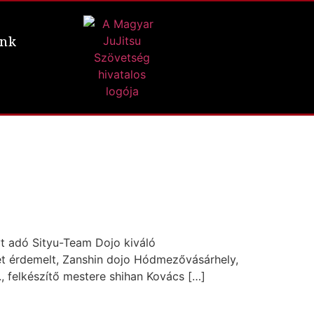
ünk
t adó Sityu-Team Dojo kiváló
övet érdemelt, Zanshin dojo Hódmezővásárhely,
., felkészítő mestere shihan Kovács […]