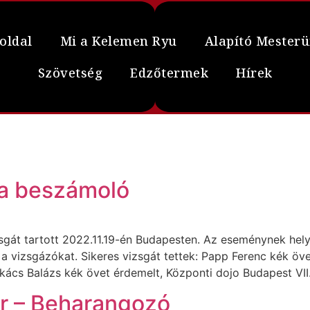
oldal
Mi a Kelemen Ryu
Alapító Mester
Szövetség
Edzőtermek
Hírek
ga beszámoló
gát tartott 2022.11.19-én Budapesten. Az eseménynek hely
ta a vizsgázókat. Sikeres vizsgát tettek: Papp Ferenc kék 
akács Balázs kék övet érdemelt, Központi dojo Budapest VII
r – Beharangozó