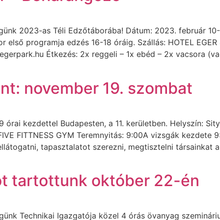
nk 2023-as Téli Edzőtáborába! Dátum: 2023. február 10-1
bor első programja edzés 16-18 óráig. Szállás: HOTEL EG
gerpark.hu Étkezés: 2x reggeli – 1x ebéd – 2x vacsora (va
nt: november 19. szombat
órai kezdettel Budapesten, a 11. kerületben. Helyszín: Sit
VE FITTNESS GYM Teremnyitás: 9:00A vizsgák kezdete 9:3
átogatni, tapasztalatot szerezni, megtisztelni társainkat a 
t tartottunk október 22-én
égünk Technikai Igazgatója közel 4 órás övanyag szeminár