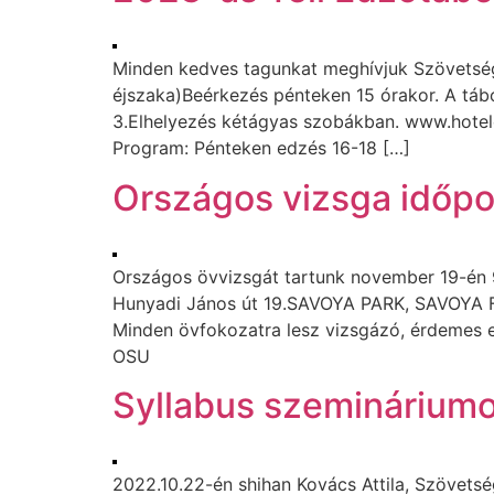
Minden kedves tagunkat meghívjuk Szövetségü
éjszaka)Beérkezés pénteken 15 órakor. A tá
3.Elhelyezés kétágyas szobákban. www.hotele
Program: Pénteken edzés 16-18 […]
Országos vizsga időpo
Országos övvizsgát tartunk november 19-én 9 
Hunyadi János út 19.SAVOYA PARK, SAVOYA FI
Minden övfokozatra lesz vizsgázó, érdemes ell
OSU
Syllabus szemináriumo
2022.10.22-én shihan Kovács Attila, Szövets