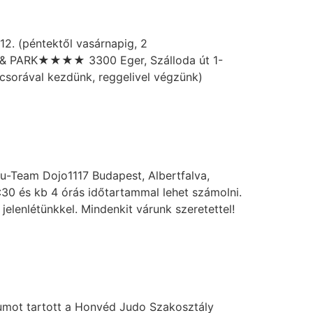
2. (péntektől vasárnapig, 2
ER & PARK★★★★ 3300 Eger, Szálloda út 1-
csorával kezdünk, reggelivel végzünk)
yu-Team Dojo1117 Budapest, Albertfalva,
0 és kb 4 órás időtartammal lehet számolni.
jelenlétünkkel. Mindenkit várunk szeretettel!
iumot tartott a Honvéd Judo Szakosztály