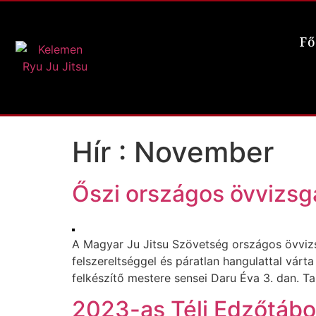
Fő
Hír :
November
Őszi országos övvizs
A Magyar Ju Jitsu Szövetség országos övvizs
felszereltséggel és páratlan hangulattal vár
felkészítő mestere sensei Daru Éva 3. dan. T
2023-as Téli Edzőtábo