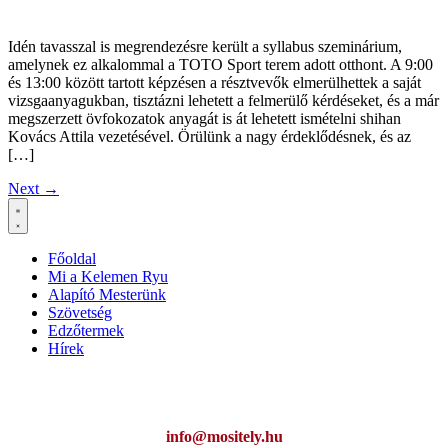
Idén tavasszal is megrendezésre került a syllabus szeminárium,
amelynek ez alkalommal a TOTO Sport terem adott otthont. A 9:00
és 13:00 között tartott képzésen a résztvevők elmerülhettek a saját
vizsgaanyagukban, tisztázni lehetett a felmerülő kérdéseket, és a már
megszerzett övfokozatok anyagát is át lehetett ismételni shihan
Kovács Attila vezetésével. Örülünk a nagy érdeklődésnek, és az
[…]
Next
→
Főoldal
Mi a Kelemen Ryu
Alapító Mesterünk
Szövetség
Edzőtermek
Hírek
Ha az oldal működésével kapcsolatban bármilyen észrevétele van,
kérem jelezze:
info@mositely.hu