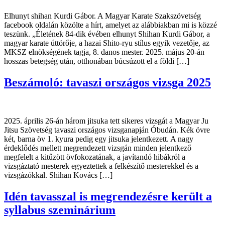
Elhunyt shihan Kurdi Gábor. A Magyar Karate Szakszövetség
facebook oldalán közölte a hírt, amelyet az alábbiakban mi is közzé
teszünk. „Életének 84-dik évében elhunyt Shihan Kurdi Gábor, a
magyar karate úttörője, a hazai Shito-ryu stílus egyik vezetője, az
MKSZ elnökségének tagja, 8. danos mester. 2025. május 20-án
hosszas betegség után, otthonában búcsúzott el a földi […]
Beszámoló: tavaszi országos vizsga 2025
2025. április 26-án három jitsuka tett sikeres vizsgát a Magyar Ju
Jitsu Szövetség tavaszi országos vizsganapján Óbudán. Kék övre
két, barna öv 1. kyura pedig egy jitsuka jelentkezett. A nagy
érdeklődés mellett megrendezett vizsgán minden jelentkező
megfelelt a kitűzött övfokozatának, a javítandó hibákról a
vizsgáztató mesterek egyeztettek a felkészítő mesterekkel és a
vizsgázókkal. Shihan Kovács […]
Idén tavasszal is megrendezésre került a
syllabus szeminárium