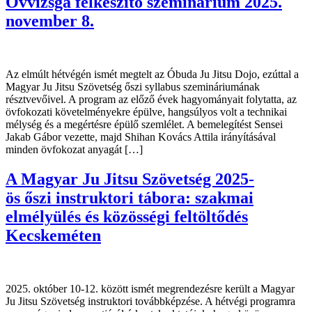
Övvizsga felkészítő szeminárium 2025.
november 8.
Az elmúlt hétvégén ismét megtelt az Óbuda Ju Jitsu Dojo, ezúttal a
Magyar Ju Jitsu Szövetség őszi syllabus szemináriumának
résztvevőivel. A program az előző évek hagyományait folytatta, az
övfokozati követelményekre épülve, hangsúlyos volt a technikai
mélység és a megértésre épülő szemlélet. A bemelegítést Sensei
Jakab Gábor vezette, majd Shihan Kovács Attila irányításával
minden övfokozat anyagát […]
A Magyar Ju Jitsu Szövetség 2025-
ös őszi instruktori tábora: szakmai
elmélyülés és közösségi feltöltődés
Kecskeméten
2025. október 10-12. között ismét megrendezésre került a Magyar
Ju Jitsu Szövetség instruktori továbbképzése. A hétvégi programra