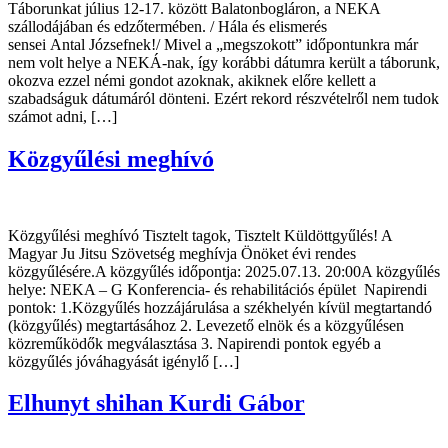
Táborunkat július 12-17. között Balatonbogláron, a NEKA
szállodájában és edzőtermében. / Hála és elismerés
sensei Antal Józsefnek!/ Mivel a „megszokott” időpontunkra már
nem volt helye a NEKÁ-nak, így korábbi dátumra került a táborunk,
okozva ezzel némi gondot azoknak, akiknek előre kellett a
szabadságuk dátumáról dönteni. Ezért rekord részvételről nem tudok
számot adni, […]
Közgyűlési meghívó
Közgyűlési meghívó Tisztelt tagok, Tisztelt Küldöttgyűlés! A
Magyar Ju Jitsu Szövetség meghívja Önöket évi rendes
közgyűlésére.A közgyűlés időpontja: 2025.07.13. 20:00A közgyűlés
helye: NEKA – G Konferencia- és rehabilitációs épület Napirendi
pontok: 1.Közgyűlés hozzájárulása a székhelyén kívül megtartandó
(közgyűlés) megtartásához 2. Levezető elnök és a közgyűlésen
közreműködők megválasztása 3. Napirendi pontok egyéb a
közgyűlés jóváhagyását igénylő […]
Elhunyt shihan Kurdi Gábor