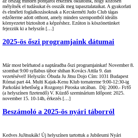
az ország minden pontjáról érkeztek oktatóink, hogy közösen
mélyítsék el tudásukat és osszák meg tapasztalataikat. A gyakorlati
és elméleti foglalkozásoknak a Kecskeméti Judo Club tágas
edzőterme adott otthont, amely minden szempontból ideális
környezetet biztosított a képzéshez. Ezúton is köszönetünket
fejezzük ki a helyszín […]
2025-ös őszi programjaink dátumai
Már most beírhatod a naptáradba őszi programjainkat! November 8.
szombat 9:00 syllabus tábor shihan Kovács Attila 9. dan
vezetésével! Helyszín: Óbuda Ju Jitsu Dojo Cím: 1031 Budapest
Római part 44. Multi Kajak-Kenu Klub tornaterme 9:00-12:30-ig
Parkolási lehetőség a Rozgonyi Piroska utcában. Díj: 2000.- Ft/fő
(a helyszínen fizetendő) V. Küzdő szeminárium Időpont: 2025.
november 15. 10-14h, érkezés […]
Beszámoló a 2025-ös nyári táborról
Kedves JuJitsukák! Új helyszínen tartottuk a Jubileumi Nyári