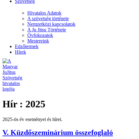
Szövetség
Hivatalos Adatok
A szövetség története
Nemzetközi kapcsolatok
A Ju Jitsu Története
Övfokozatok
Mestereink
Edzőtermek
Hírek
Hír :
2025
2025-ös év eseményei és hírei.
V. Küzdőszeminárium összefoglaló