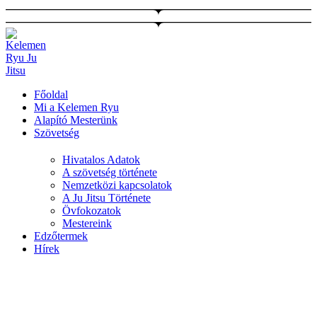
Ugrás
a
tartalomhoz
Főoldal
Mi a Kelemen Ryu
Alapító Mesterünk
Szövetség
Hivatalos Adatok
A szövetség története
Nemzetközi kapcsolatok
A Ju Jitsu Története
Övfokozatok
Mestereink
Edzőtermek
Hírek