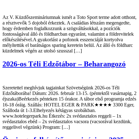
Az V. Küzdőszemináriumnak ismét a Toto Sport terme adott otthont,
a résztvevők 5 dojoból érkeztek. A családias létszám megengedte,
hogy érdemben foglalkozzunk a szögváltásokkal, a pozíciók
fontosságával álló és földharcban egyaránt, valamint a földrevitelek
előkészítésével.A gyakorlást a pofonok esszenciáját kortyolva
mélyítettük el barátságos sparing keretein belül. Az álló és földharc
küzdelmek végén az utolsó szusszal […]
2026-os Téli Edzőtábor – Beharangozó
Szeretettel meghívjuk tagjainkat Szövetségünk 2026-os Téli
Edzőtáborába! Dátum: 2026. február 13-15. (péntektől vasárnapig, 2
éjszaka)Beérkezés pénteken 15 órakor. A tábor első programja edzés
16-18 óráig. Szállás: HOTEL EGER & PARK★★★★ 3300 Eger,
Szálloda út 1-3.Elhelyezés kétágyas szobákban.
www.hotelegerpark.hu Étkezés: 2x svédasztalos reggeli – 1x
svédasztalos ebéd – 2x svédasztalos vacsora (vacsorával kezdünk,
reggelivel végzünk) Program: […]