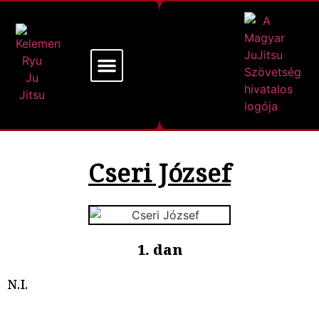
Mi a Kelemen Ryu
Alapító Mesterünk
Cseri József
1. dan
N.I.