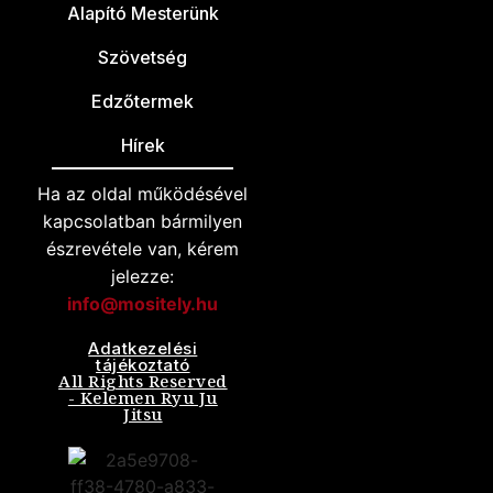
Alapító Mesterünk
Szövetség
Edzőtermek
Hírek
Ha az oldal működésével
kapcsolatban bármilyen
észrevétele van, kérem
jelezze:
info@mositely.hu
Adatkezelési
tájékoztató
All Rights Reserved
- Kelemen Ryu Ju
Jitsu