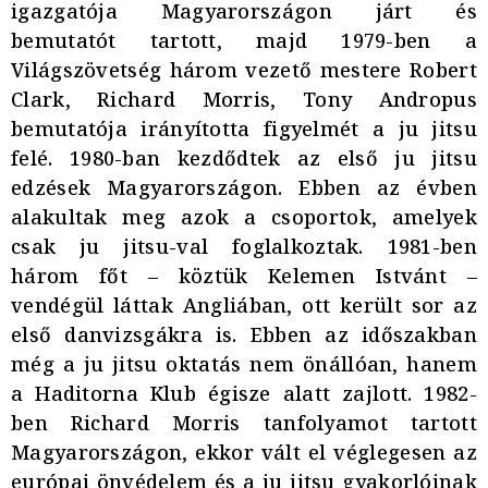
igazgatója Magyarországon járt és
bemutatót tartott, majd 1979-ben a
Világszövetség három vezető mestere Robert
Clark, Richard Morris, Tony Andropus
bemutatója irányította figyelmét a ju jitsu
felé. 1980-ban kezdődtek az első ju jitsu
edzések Magyarországon. Ebben az évben
alakultak meg azok a csoportok, amelyek
csak ju jitsu-val foglalkoztak. 1981-ben
három főt – köztük Kelemen Istvánt –
vendégül láttak Angliában, ott került sor az
első danvizsgákra is. Ebben az időszakban
még a ju jitsu oktatás nem önállóan, hanem
a Haditorna Klub égisze alatt zajlott. 1982-
ben Richard Morris tanfolyamot tartott
Magyarországon, ekkor vált el véglegesen az
európai önvédelem és a ju jitsu gyakorlóinak