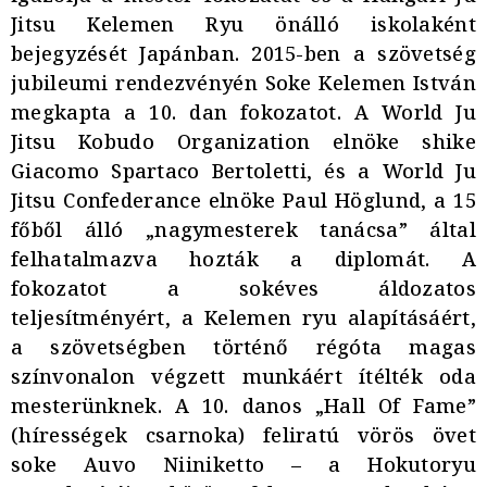
Jitsu Kelemen Ryu önálló iskolaként
bejegyzését Japánban. 2015-ben a szövetség
jubileumi rendezvényén Soke Kelemen István
megkapta a 10. dan fokozatot. A World Ju
Jitsu Kobudo Organization elnöke shike
Giacomo Spartaco Bertoletti, és a World Ju
Jitsu Confederance elnöke Paul Höglund, a 15
főből álló „nagymesterek tanácsa” által
felhatalmazva hozták a diplomát. A
fokozatot a sokéves áldozatos
teljesítményért, a Kelemen ryu alapításáért,
a szövetségben történő régóta magas
színvonalon végzett munkáért ítélték oda
mesterünknek. A 10. danos „Hall Of Fame”
(hírességek csarnoka) feliratú vörös övet
soke Auvo Niiniketto – a Hokutoryu