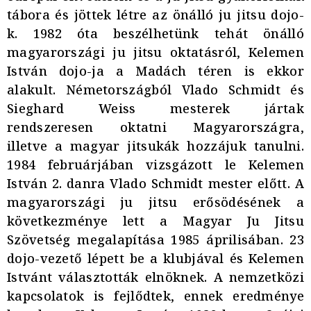
tábora és jöttek létre az önálló ju jitsu dojo-
k. 1982 óta beszélhetünk tehát önálló
magyarországi ju jitsu oktatásról, Kelemen
István dojo-ja a Madách téren is ekkor
alakult. Németországból Vlado Schmidt és
Sieghard Weiss mesterek jártak
rendszeresen oktatni Magyarországra,
illetve a magyar jitsukák hozzájuk tanulni.
1984 februárjában vizsgázott le Kelemen
István 2. danra Vlado Schmidt mester előtt. A
magyarországi ju jitsu erősödésének a
következménye lett a Magyar Ju Jitsu
Szövetség megalapítása 1985 áprilisában. 23
dojo-vezető lépett be a klubjával és Kelemen
Istvánt választották elnöknek. A nemzetközi
kapcsolatok is fejlődtek, ennek eredménye