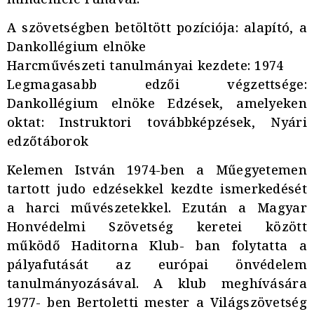
A szövetségben betöltött pozíciója: alapító, a
Dankollégium elnöke
Harcművészeti tanulmányai kezdete: 1974
Legmagasabb edzői végzettsége:
Dankollégium elnöke Edzések, amelyeken
oktat: Instruktori továbbképzések, Nyári
edzőtáborok
Kelemen István 1974-ben a Műegyetemen
tartott judo edzésekkel kezdte ismerkedését
a harci művészetekkel. Ezután a Magyar
Honvédelmi Szövetség keretei között
működő Haditorna Klub- ban folytatta a
pályafutását az európai önvédelem
tanulmányozásával. A klub meghívására
1977- ben Bertoletti mester a Világszövetség