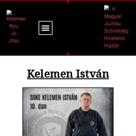
Mi a Kelemen Ryu
Alapító Mesterünk
Kelemen István