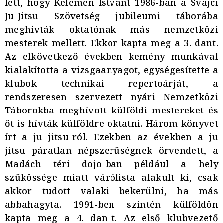
lett, hogy Kelemen Istvánt 1986-ban a Svájci
Ju-Jitsu Szövetség jubileumi táborába
meghívták oktatónak más nemzetközi
mesterek mellett. Ekkor kapta meg a 3. dant.
Az elkövetkező években kemény munkával
kialakította a vizsgaanyagot, egységesítette a
klubok technikai repertoárját, a
rendszeresen szervezett nyári Nemzetközi
Táborokba meghívott külföldi mestereket és
őt is hívták külföldre oktatni. Három könyvet
írt a ju jitsu-ról. Ezekben az években a ju
jitsu páratlan népszerűségnek örvendett, a
Madách téri dojo-ban például a hely
szűkössége miatt várólista alakult ki, csak
akkor tudott valaki bekerülni, ha más
abbahagyta. 1991-ben szintén külföldön
kapta meg a 4. dan-t. Az első klubvezető