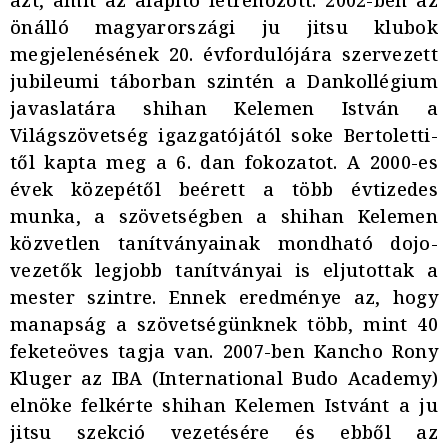
azt, amit az alapító létrehozott. 2002-ben az
önálló magyarországi ju jitsu klubok
megjelenésének 20. évfordulójára szervezett
jubileumi táborban szintén a Dankollégium
javaslatára shihan Kelemen István a
Világszövetség igazgatójától soke Bertoletti-
től kapta meg a 6. dan fokozatot. A 2000-es
évek közepétől beérett a több évtizedes
munka, a szövetségben a shihan Kelemen
közvetlen tanítványainak mondható dojo-
vezetők legjobb tanítványai is eljutottak a
mester szintre. Ennek eredménye az, hogy
manapság a szövetségünknek több, mint 40
feketeöves tagja van. 2007-ben Kancho Rony
Kluger az IBA (International Budo Academy)
elnöke felkérte shihan Kelemen Istvánt a ju
jitsu szekció vezetésére és ebből az