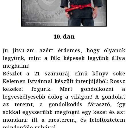
10. dan
Ju jitsu-zni azért érdemes, hogy olyanok
legyünk, mint a fák: képesek legyünk állva
meghalni!
Részlet a 21 szamuráj című könyv soke
Kelemen Istvánnal készült interjújából: Rossz
kezeket fogunk. Mert gondolkozni a
legveszélyesebb dolog a világon! A gondolat
az teremt, a gondolkodás fárasztó, így
sokkal egyszerűbb megfogni egy kezet és azt
mondani: itt a mesterem, és felöltöztetem
mindenféle ruhával.