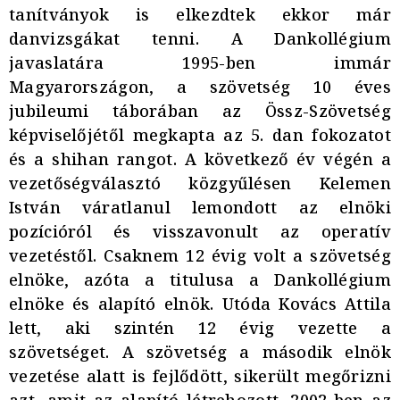
tanítványok is elkezdtek ekkor már
danvizsgákat tenni. A Dankollégium
javaslatára 1995-ben immár
Magyarországon, a szövetség 10 éves
jubileumi táborában az Össz-Szövetség
képviselőjétől megkapta az 5. dan fokozatot
és a shihan rangot. A következő év végén a
vezetőségválasztó közgyűlésen Kelemen
István váratlanul lemondott az elnöki
pozícióról és visszavonult az operatív
vezetéstől. Csaknem 12 évig volt a szövetség
elnöke, azóta a titulusa a Dankollégium
elnöke és alapító elnök. Utóda Kovács Attila
lett, aki szintén 12 évig vezette a
szövetséget. A szövetség a második elnök
vezetése alatt is fejlődött, sikerült megőrizni