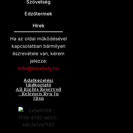
Szövetség
Edzőtermek
Hírek
Ha az oldal működésével
kapcsolatban bármilyen
észrevétele van, kérem
jelezze:
info@mositely.hu
Adatkezelési
tájékoztató
All Rights Reserved
- Kelemen Ryu Ju
Jitsu