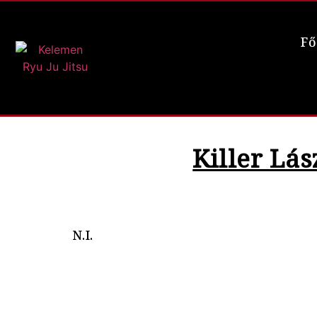
Fő
Killer Lás
N.I.