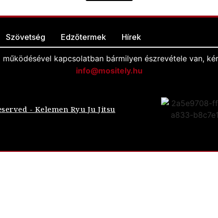
Szövetség
Edzőtermek
Hírek
l működésével kapcsolatban bármilyen észrevétele van, kér
info@mositely.hu
eserved - Kelemen Ryu Ju Jitsu