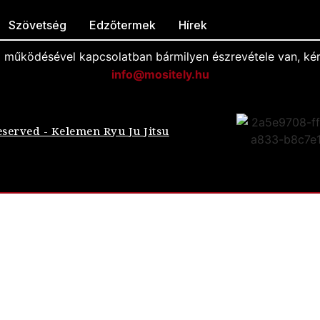
Szövetség
Edzőtermek
Hírek
l működésével kapcsolatban bármilyen észrevétele van, kér
info@mositely.hu
eserved - Kelemen Ryu Ju Jitsu