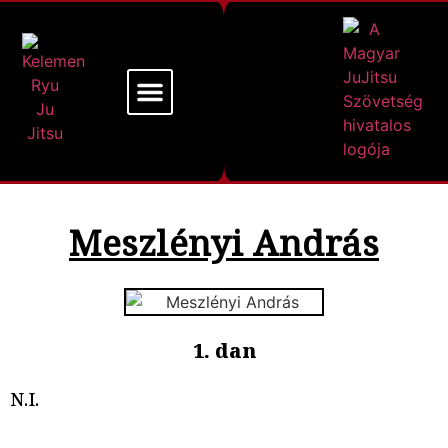
Mi a Kelemen Ryu
Alapító Mesterünk
Meszlényi András
1. dan
N.I.