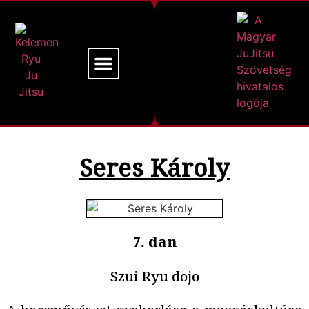
Mi a Kelemen Ryu
Alapító Mesterünk
Seres Károly
7. dan
Szui Ryu dojo