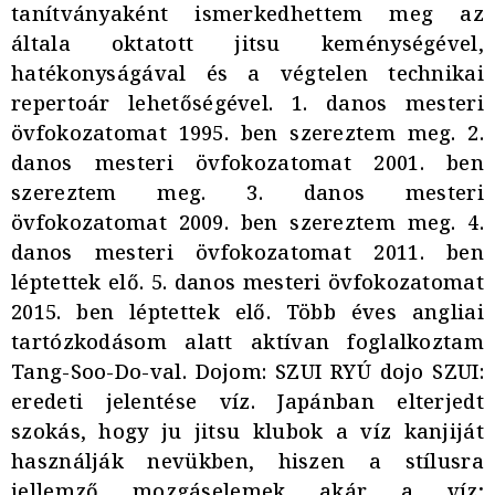
tanítványaként ismerkedhettem meg az
általa oktatott jitsu keménységével,
hatékonyságával és a végtelen technikai
repertoár lehetőségével. 1. danos mesteri
övfokozatomat 1995. ben szereztem meg. 2.
danos mesteri övfokozatomat 2001. ben
szereztem meg. 3. danos mesteri
övfokozatomat 2009. ben szereztem meg. 4.
danos mesteri övfokozatomat 2011. ben
léptettek elő. 5. danos mesteri övfokozatomat
2015. ben léptettek elő. Több éves angliai
tartózkodásom alatt aktívan foglalkoztam
Tang-Soo-Do-val. Dojom: SZUI RYÚ dojo SZUI:
eredeti jelentése víz. Japánban elterjedt
szokás, hogy ju jitsu klubok a víz kanjiját
használják nevükben, hiszen a stílusra
jellemző mozgáselemek akár a víz;