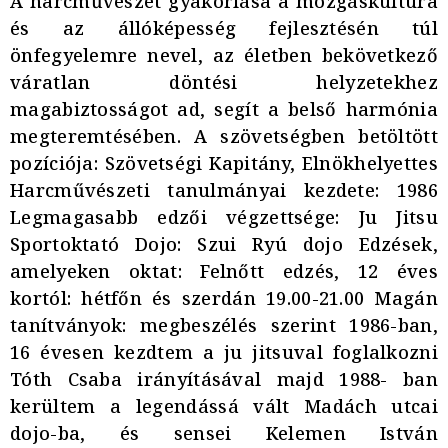
A harcművészet gyakorlása a mozgáskultúra
és az állóképesség fejlesztésén túl
önfegyelemre nevel, az életben bekövetkező
váratlan döntési helyzetekhez
magabiztosságot ad, segít a belső harmónia
megteremtésében. A szövetségben betöltött
pozíciója: Szövetségi Kapitány, Elnökhelyettes
Harcművészeti tanulmányai kezdete: 1986
Legmagasabb edzői végzettsége: Ju Jitsu
Sportoktató Dojo: Szui Ryú dojo Edzések,
amelyeken oktat: Felnőtt edzés, 12 éves
kortól: hétfőn és szerdán 19.00-21.00 Magán
tanítványok: megbeszélés szerint 1986-ban,
16 évesen kezdtem a ju jitsuval foglalkozni
Tóth Csaba irányításával majd 1988- ban
kerültem a legendássá vált Madách utcai
dojo-ba, és sensei Kelemen István