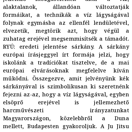
alaktalanok, állandóan változtatják
formáikat, a technikák a víz lágyságával
folynak egymásba az ellenfél lendületével,
elvezetik, megtörik azt, hogy végül a
zuhatag erejével megsemmisítsék a támadót.
RYÚ: eredeti jelentése sárkány. A sárkány
európai írásjeggyel írt formája jelzi, hogy
iskolánk a tradíciókat tisztelve, de a mai
európai elvárásoknak megfelelve kíván
működni. Összegezve, amit jelvényünk kék
sárkányával is szimbolikusan ki szeretnénk
fejezni az-az, hogy a víz lágyságával, egyben
elsöprő erejével is jellemezhető
harcművészeti irányzatunkat
Magyarországon, közelebbről a Duna
mellett, Budapesten gyakoroljuk. A Ju Jitsu