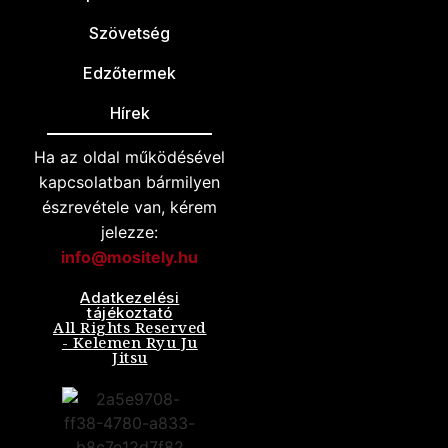
Szövetség
Edzőtermek
Hírek
Ha az oldal működésével
kapcsolatban bármilyen
észrevétele van, kérem
jelezze:
info@mositely.hu
Adatkezelési
tájékoztató
All Rights Reserved
- Kelemen Ryu Ju
Jitsu