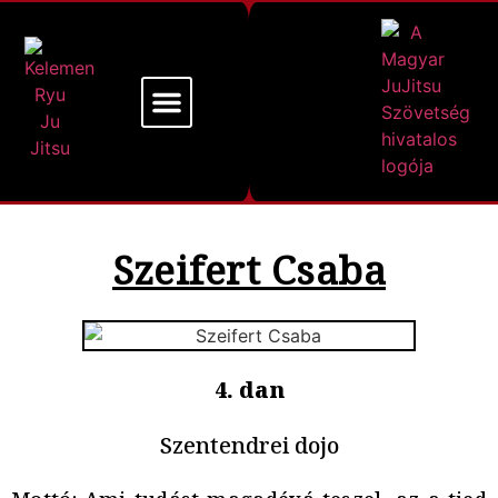
Mi a Kelemen Ryu
Alapító Mesterünk
Szeifert Csaba
4. dan
Szentendrei dojo