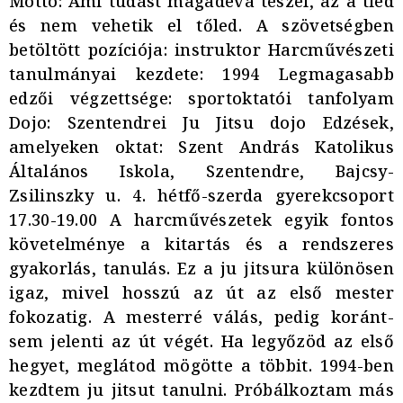
Mottó: Ami tudást magadévá teszel, az a tied
és nem vehetik el tőled. A szövetségben
betöltött pozíciója: instruktor Harcművészeti
tanulmányai kezdete: 1994 Legmagasabb
edzői végzettsége: sportoktatói tanfolyam
Dojo: Szentendrei Ju Jitsu dojo Edzések,
amelyeken oktat: Szent András Katolikus
Általános Iskola, Szentendre, Bajcsy-
Zsilinszky u. 4. hétfő-szerda gyerekcsoport
17.30-19.00 A harcművészetek egyik fontos
követelménye a kitartás és a rendszeres
gyakorlás, tanulás. Ez a ju jitsura különösen
igaz, mivel hosszú az út az első mester
fokozatig. A mesterré válás, pedig koránt-
sem jelenti az út végét. Ha legyőzöd az első
hegyet, meglátod mögötte a többit. 1994-ben
kezdtem ju jitsut tanulni. Próbálkoztam más