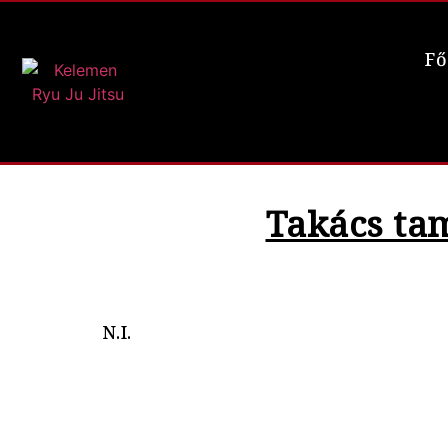
Fő
Takács ta
N.I.