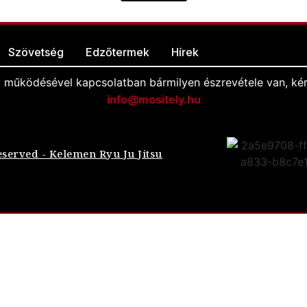
Szövetség
Edzőtermek
Hírek
l működésével kapcsolatban bármilyen észrevétele van, kér
info@mositely.hu
eserved - Kelemen Ryu Ju Jitsu