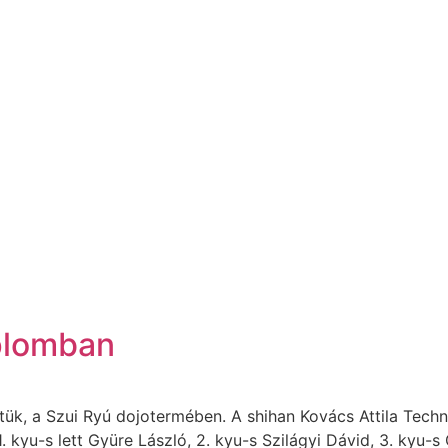
plomban
k, a Szui Ryú dojotermében. A shihan Kovács Attila Techni
. kyu-s lett Gyüre László, 2. kyu-s Szilágyi Dávid, 3. kyu-