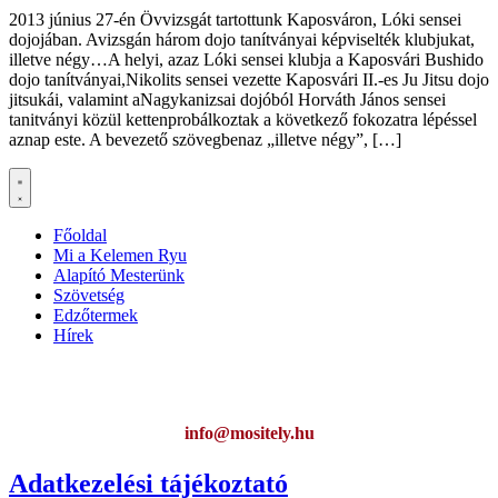
2013 június 27-én Övvizsgát tartottunk Kaposváron, Lóki sensei
dojojában. Avizsgán három dojo tanítványai képviselték klubjukat,
illetve négy…A helyi, azaz Lóki sensei klubja a Kaposvári Bushido
dojo tanítványai,Nikolits sensei vezette Kaposvári II.-es Ju Jitsu dojo
jitsukái, valamint aNagykanizsai dojóból Horváth János sensei
tanitványi közül kettenprobálkoztak a következő fokozatra lépéssel
aznap este. A bevezető szövegbenaz „illetve négy”, […]
Főoldal
Mi a Kelemen Ryu
Alapító Mesterünk
Szövetség
Edzőtermek
Hírek
Ha az oldal működésével kapcsolatban bármilyen észrevétele van,
kérem jelezze:
info@mositely.hu
Adatkezelési tájékoztató