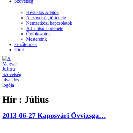
Szövetség
Hivatalos Adatok
A szövetség története
Nemzetközi kapcsolatok
A Ju Jitsu Története
Övfokozatok
Mestereink
Edzőtermek
Hírek
Hír :
Július
2013-06-27 Kaposvári Övvizsga…