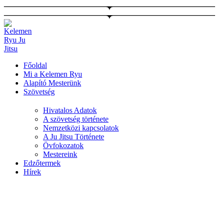
Ugrás
a
tartalomhoz
Főoldal
Mi a Kelemen Ryu
Alapító Mesterünk
Szövetség
Hivatalos Adatok
A szövetség története
Nemzetközi kapcsolatok
A Ju Jitsu Története
Övfokozatok
Mestereink
Edzőtermek
Hírek