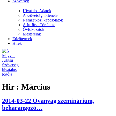
Szövetség
Hivatalos Adatok
A szövetség története
Nemzetközi kapcsolatok
A Ju Jitsu Története
Övfokozatok
Mestereink
Edzőtermek
Hírek
Hír :
Március
2014-03-22 Övanyag szeminárium,
beharangozó…