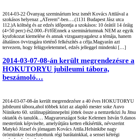
2014-03-22 Övanyag szeminárium lesz ismét Kovács Attilával a
szokásos helyenaz „ATerem”-ben….(1131 Budapest Jász utca
112.)A költség és az edzés időpontja a szokásos: 10 órától 14 óráig
(4×50 perc) és2.000.-Ft/főEnnek a szemináriumnak NEM az egyik
kyufokozat kiemelése és annak vizsgaanyagalesz a témája, hanem
általános övvizsgára történő felkészítés a célja.Magyarán azt
tervezem, hogy felügyeletemmel, edzés jelleggel mindenki […]
2014-03-07-08-án került megrendezésre a
HOKUTORYU jubileumi tábora,
beszámoló…
2014-03-07-08-án került megrendezésre a 40 éves HOKUTORYU
jubileumi tábora,ahol többek közt az alapító mester soke Auvo
Niiniketo 60. szülinapjátünnepelni jöttek össze a nemzetközi Ju Jitsu
oktatók és tanulók… Magyarországot Soke Kelemen István 9.danos
mesterünk képviselte, amelyútjára ketten elkísértük, névszerint
Matykó József és jómagam Kovács Attila.Helsinkibe nagy
örömünkre összefutottunk régi barátainkkal, a sensei kétrégi