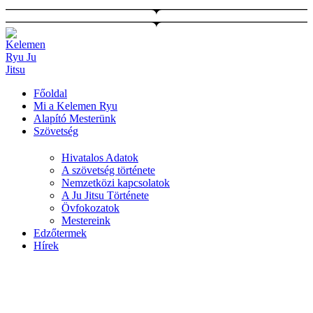
Ugrás
a
tartalomhoz
Főoldal
Mi a Kelemen Ryu
Alapító Mesterünk
Szövetség
Hivatalos Adatok
A szövetség története
Nemzetközi kapcsolatok
A Ju Jitsu Története
Övfokozatok
Mestereink
Edzőtermek
Hírek