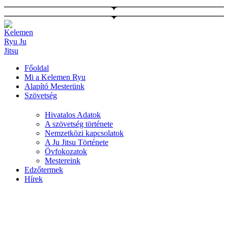
Ugrás
a
tartalomhoz
Főoldal
Mi a Kelemen Ryu
Alapító Mesterünk
Szövetség
Hivatalos Adatok
A szövetség története
Nemzetközi kapcsolatok
A Ju Jitsu Története
Övfokozatok
Mestereink
Edzőtermek
Hírek