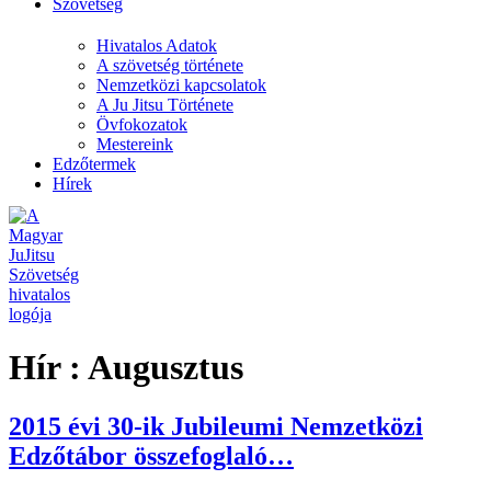
Szövetség
Hivatalos Adatok
A szövetség története
Nemzetközi kapcsolatok
A Ju Jitsu Története
Övfokozatok
Mestereink
Edzőtermek
Hírek
Hír :
Augusztus
2015 évi 30-ik Jubileumi Nemzetközi
Edzőtábor összefoglaló…