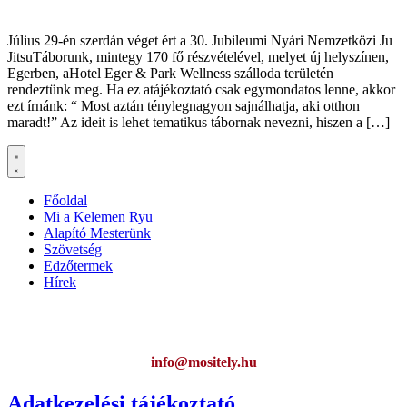
Július 29-én szerdán véget ért a 30. Jubileumi Nyári Nemzetközi Ju
JitsuTáborunk, mintegy 170 fő részvételével, melyet új helyszínen,
Egerben, aHotel Eger & Park Wellness szálloda területén
rendeztünk meg. Ha ez atájékoztató csak egymondatos lenne, akkor
ezt írnánk: “ Most aztán ténylegnagyon sajnálhatja, aki otthon
maradt!” Az ideit is lehet tematikus tábornak nevezni, hiszen a […]
Főoldal
Mi a Kelemen Ryu
Alapító Mesterünk
Szövetség
Edzőtermek
Hírek
Ha az oldal működésével kapcsolatban bármilyen észrevétele van,
kérem jelezze:
info@mositely.hu
Adatkezelési tájékoztató