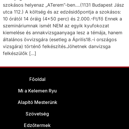
szokásos helyenaz „ATerem”-ben….(1131 Budapest Jász
utca 112.) A költség és az edzésidőpontja a szokásos:
10 órától 14 óráig (4×50 perc) és 2.000.-Ft/fő Ennek a
szemináriumnak ismét NEM az egyik kyufokozat
kiemelése és annakvizsgaanyaga lesz a témája, hanem
általános övvizsgára (esetleg a Április18.-i országos
vizsgára) történő felkészítés.Jöhetnek danvizsga
felkészülők […]
Főoldal
Mi a Kelemen Ryu
Alapító Mesterünk
Szövetség
Edzőtermek