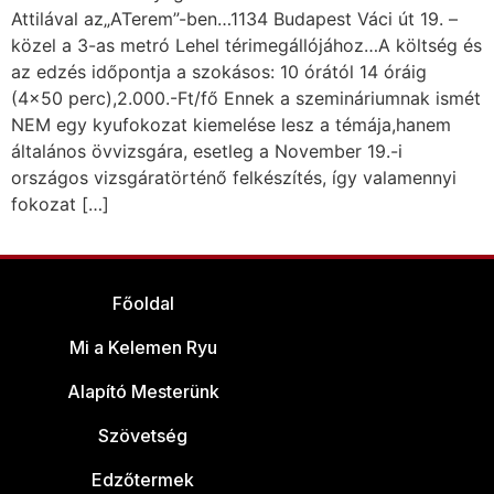
Attilával az„ATerem”-ben…1134 Budapest Váci út 19. –
közel a 3-as metró Lehel térimegállójához…A költség és
az edzés időpontja a szokásos: 10 órától 14 óráig
(4×50 perc),2.000.-Ft/fő Ennek a szemináriumnak ismét
NEM egy kyufokozat kiemelése lesz a témája,hanem
általános övvizsgára, esetleg a November 19.-i
országos vizsgáratörténő felkészítés, így valamennyi
fokozat […]
Főoldal
Mi a Kelemen Ryu
Alapító Mesterünk
Szövetség
Edzőtermek