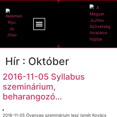
Mi a Kelemen Ryu
Alapító Mesterünk
Hír :
Október
2016-11-05 Syllabus
szeminárium,
beharangozó…
2016-11-05 Övanyag szeminárium lesz ismét Kovács