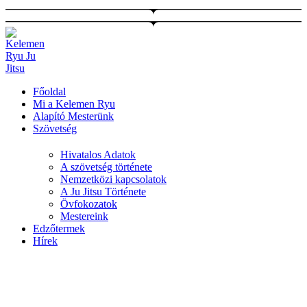
Ugrás
a
tartalomhoz
Főoldal
Mi a Kelemen Ryu
Alapító Mesterünk
Szövetség
Hivatalos Adatok
A szövetség története
Nemzetközi kapcsolatok
A Ju Jitsu Története
Övfokozatok
Mestereink
Edzőtermek
Hírek