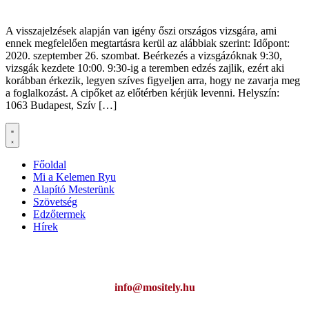
A visszajelzések alapján van igény őszi országos vizsgára, ami
ennek megfelelően megtartásra kerül az alábbiak szerint: Időpont:
2020. szeptember 26. szombat. Beérkezés a vizsgázóknak 9:30,
vizsgák kezdete 10:00. 9:30-ig a teremben edzés zajlik, ezért aki
korábban érkezik, legyen szíves figyeljen arra, hogy ne zavarja meg
a foglalkozást. A cipőket az előtérben kérjük levenni. Helyszín:
1063 Budapest, Szív […]
Főoldal
Mi a Kelemen Ryu
Alapító Mesterünk
Szövetség
Edzőtermek
Hírek
Ha az oldal működésével kapcsolatban bármilyen észrevétele van,
kérem jelezze:
info@mositely.hu