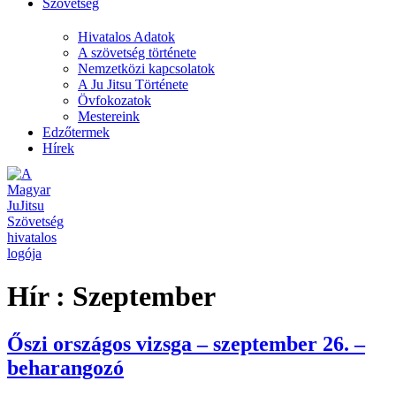
Szövetség
Hivatalos Adatok
A szövetség története
Nemzetközi kapcsolatok
A Ju Jitsu Története
Övfokozatok
Mestereink
Edzőtermek
Hírek
Hír :
Szeptember
Őszi országos vizsga – szeptember 26. –
beharangozó