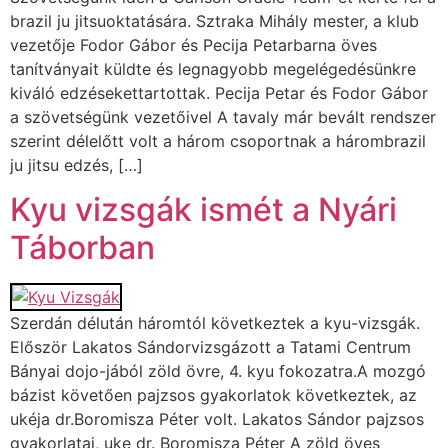
brazil ju jitsuoktatására. Sztraka Mihály mester, a klub
vezetője Fodor Gábor és Pecija Petarbarna öves
tanítványait küldte és legnagyobb megelégedésünkre
kiváló edzésekettartottak. Pecija Petar és Fodor Gábor
a szövetségünk vezetőivel A tavaly már bevált rendszer
szerint délelőtt volt a három csoportnak a hárombrazil
ju jitsu edzés, […]
Kyu vizsgák ismét a Nyári
Táborban
Szerdán délután háromtól következtek a kyu-vizsgák.
Először Lakatos Sándorvizsgázott a Tatami Centrum
Bányai dojo-jából zöld övre, 4. kyu fokozatra.A mozgó
bázist követően pajzsos gyakorlatok következtek, az
ukéja dr.Boromisza Péter volt. Lakatos Sándor pajzsos
gyakorlatai, uke dr. Boromisza Péter A zöld öves