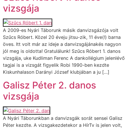
vizsgája
A 2009-es Nyári Táborunk másik danvizsgázója volt
Szűcs Róbert. Közel 20 éveju jitsu-zik, 11 éve(!) barna
öves. Itt volt már az ideje a danvizsgájánakés nagyon
jól meg is oldotta! Gratulálunk! Szűcs Róbert 1. danos
vizsgája, uke Kudliman Ferenc A dankollégium jelenlévő
tagjai is a vizsgát figyelik Robi 1990-ben kezdte
Kiskunhalason Darányi József klubjában a ju […]
Galisz Péter 2. danos
vizsgája
A Nyári Táborunkban a danvizsgák sorát sensei Galisz
Péter kezdte. A vizsgakezdetekor a HírTv is jelen volt,