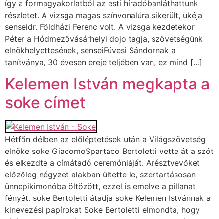
így a formagyakorlatból az esti híradóbanláthattunk
részletet. A vizsga magas színvonalúra sikerült, ukéja
senseidr. Földházi Ferenc volt. A vizsga kezdetekor
Péter a Hódmezővásárhelyi dojo tagja, szövetségünk
elnökhelyettesének, senseiFüvesi Sándornak a
tanítványa, 30 évesen ereje teljében van, ez mind […]
Kelemen István megkapta a
soke címet
Hétfőn délben az előléptetések után a Világszövetség
elnöke soke GiacomoSpartaco Bertoletti vette át a szót
és elkezdte a címátadó ceremóniáját. Arésztvevőket
előzőleg négyzet alakban ültette le, szertartásosan
ünnepikimonóba öltözött, ezzel is emelve a pillanat
fényét. soke Bertoletti átadja soke Kelemen Istvánnak a
kinevezési papírokat Soke Bertoletti elmondta, hogy