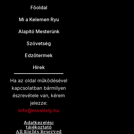
Főoldal
Mi a Kelemen Ryu
Alapító Mesterünk
Szövetség
Edzőtermek
Hírek
Ha az oldal működésével
kapcsolatban bármilyen
észrevétele van, kérem
jelezze:
info@mositely.hu
Adatkezelési
tájékoztató
All Rights Reserved